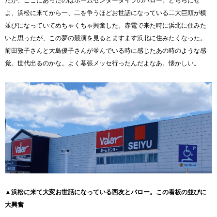
だが、ここにあったのはホームセンタータイプのバロー。どちらにせ
よ、浜松に来てから一、二を争うほどお世話になっている二大巨頭が横
並びになっていてめちゃくちゃ興奮した。赤電で来た時に浜北に住みた
いと思ったが、この夢の競演を見るとますます浜北に住みたくなった。
前田敦子さんと大島優子さんが並んでいる時に感じたあの時のような感
覚。世代出るのかな。よく幕張メッセ行ったんだよなあ。懐かしい。
▲浜松に来て大変お世話になっている西友とバロー。この看板の並びに
大興奮