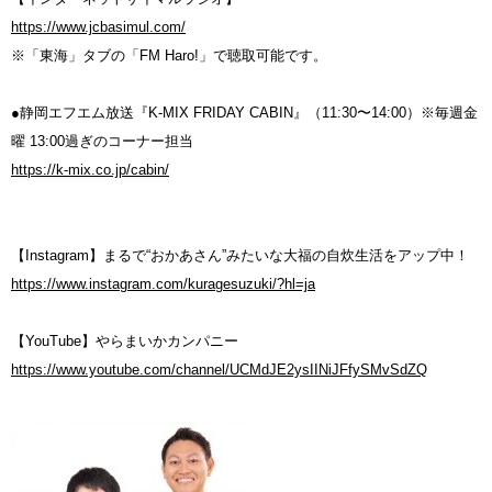
https://www.jcbasimul.com/
※「東海」タブの「FM Haro!」で聴取可能です。
●静岡エフエム放送『K-MIX FRIDAY CABIN』（11:30〜14:00）※毎週金
曜 13:00過ぎのコーナー担当
https://k-mix.co.jp/cabin/
【Instagram】まるで“おかあさん”みたいな大福の自炊生活をアップ中！
https://www.instagram.com/kuragesuzuki/?hl=ja
【YouTube】やらまいかカンパニー
https://www.youtube.com/channel/UCMdJE2ysIINiJFfySMvSdZQ