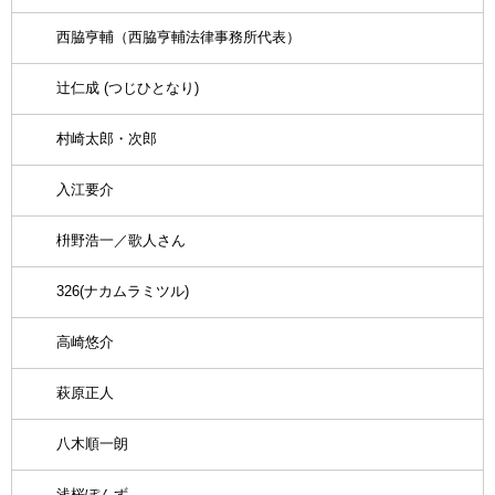
西脇亨輔（西脇亨輔法律事務所代表）
辻仁成 (つじひとなり)
村崎太郎・次郎
入江要介
枡野浩一／歌人さん
326(ナカムラミツル)
高崎悠介
萩原正人
八木順一朗
浅桜ぽんず