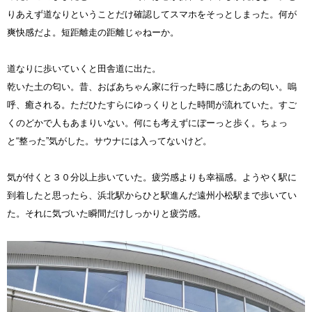
りあえず道なりということだけ確認してスマホをそっとしまった。何が
爽快感だよ。短距離走の距離じゃねーか。
道なりに歩いていくと田舎道に出た。
乾いた土の匂い。昔、おばあちゃん家に行った時に感じたあの匂い。嗚
呼、癒される。ただひたすらにゆっくりとした時間が流れていた。すご
くのどかで人もあまりいない。何にも考えずにぼーっと歩く。ちょっ
と“整った”気がした。サウナには入ってないけど。
気が付くと３０分以上歩いていた。疲労感よりも幸福感。ようやく駅に
到着したと思ったら、浜北駅からひと駅進んだ遠州小松駅まで歩いてい
た。それに気づいた瞬間だけしっかりと疲労感。