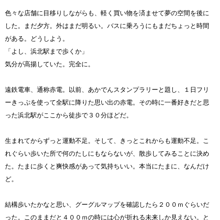
色々な店舗に目移りしながらも、軽く買い物を済ませて夢の空間を後に
した。まだ夕方。外はまだ明るい。バスに乗ろうにもまだちょっと時間
がある。どうしよう。
「よし、浜北駅まで歩くか」
気分が高揚していた。完全に。
遠鉄電車、通称赤電。以前、あかでんスタンプラリーと題し、１日フリ
ーきっぷを使って全駅に降りた思い出の赤電。その時に一番好きだと思
った浜北駅がここから徒歩で３０分ほどだ。
生まれてからずっと運動不足。そして、きっとこれからも運動不足。こ
れぐらい歩いた所で何のたしにもならないが、散歩してみることに決め
た。たまに歩くと爽快感があって気持ちいい。本当にたまに、なんだけ
ど。
結構歩いたかなと思い、グーグルマップを確認したら２００ｍぐらいだ
った。このままだと４００ｍの時には心が折れる未来しか見えない。と