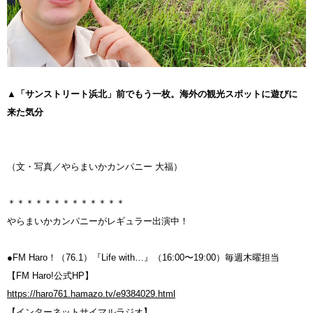
▲「サンストリート浜北」前でもう一枚。海外の観光スポットに遊びに
来た気分
（文・写真／やらまいかカンパニー 大福）
＊＊＊＊＊＊＊＊＊＊＊＊＊
やらまいかカンパニーがレギュラー出演中！
●FM Haro！（76.1）『Life with…』（16:00〜19:00）毎週木曜担当
【FM Haro!公式HP】
https://haro761.hamazo.tv/e9384029.html
【インターネットサイマルラジオ】