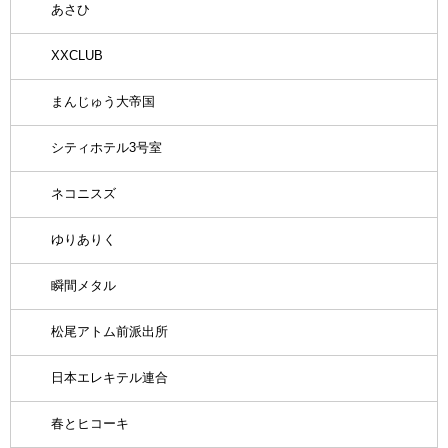
あさひ
XXCLUB
まんじゅう大帝国
シティホテル3号室
ネコニスズ
ゆりありく
瞬間メタル
松尾アトム前派出所
日本エレキテル連合
春とヒコーキ