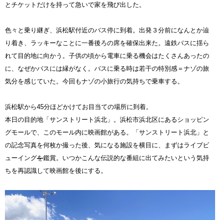
とチケットだけを持って急いで家を飛び出した。
色々と乗り継ぎ、浜松駅付近のバス停に到着。出発３分前になんとか辿
り着き、ラッキーなことに一番後ろの席を確保出来た。遠鉄バスに揺ら
れて目的地に向かう。子供の頃から電車に乗る機会はたくさんあったの
に、なぜかバスには縁がなく。バスに乗る時は若干の特別感＝ナゾの旅
気分を感じていた。今回もナゾの小旅行の気持ちで乗車する。
浜松駅から45分ほどかけてお目当ての場所に到着。
本日の目的地「サンストリート浜北」。浜松市浜北区にあるショッピン
グモールで、このモール内に映画館がある。「サンストリート浜北」と
の記念写真を何枚か撮った後、気になる施設を横目に、まずはライブビ
ューイング
を
鑑賞。いつかこんな伝説的な番組に出てみたいという気持
ちを再認識して映画館を後にする。