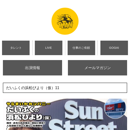
タレント
LIVE
仕事のご依頼
GOGAI
出演情報
メールマガジン
だいふくの浜松びより（仮）11