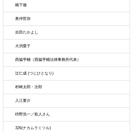
橋下徹
奥仲哲弥
吉田たかよし
大渕愛子
西脇亨輔（西脇亨輔法律事務所代表）
辻仁成 (つじひとなり)
村崎太郎・次郎
入江要介
枡野浩一／歌人さん
326(ナカムラミツル)