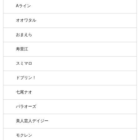
Aライン
オオワタル
おまえら
寿里江
スミマロ
ドブリン！
七尾ナオ
パラオーズ
美人芸人デイジー
モクレン