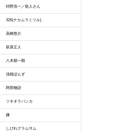
枡野浩一／歌人さん
326(ナカムラミツル)
高崎悠介
萩原正人
八木順一朗
浅桜ぽんず
阿部物語
ツキオラバンカ
鎌
しびれグラムサム