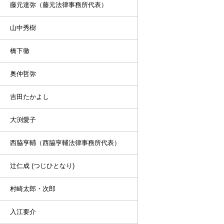
藤元達弥（藤元法律事務所代表）
山中秀樹
橋下徹
奥仲哲弥
吉田たかよし
大渕愛子
西脇亨輔（西脇亨輔法律事務所代表）
辻仁成 (つじひとなり)
村崎太郎・次郎
入江要介