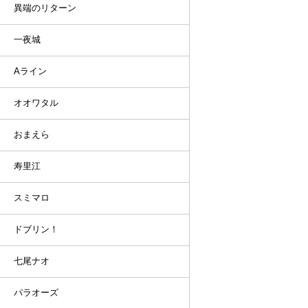
異端のリターン
一夜城
Aライン
オオワタル
おまえら
寿里江
スミマロ
ドブリン！
七尾ナオ
パラオーズ