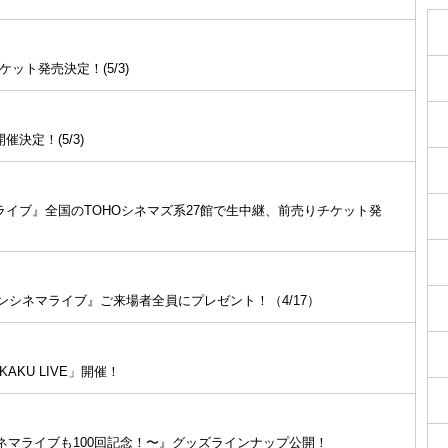
ット発売決定！(5/3)
催決定！(5/3)
シネマライブ』全国のTOHOシネマズ系27館で生中継、前売りチケット発
ンシネマライブ』ご来場者全員にプレゼント！（4/17）
KAKU LIVE」開催！
タンシネマライブも100回記念！〜』グッズラインナップ公開！