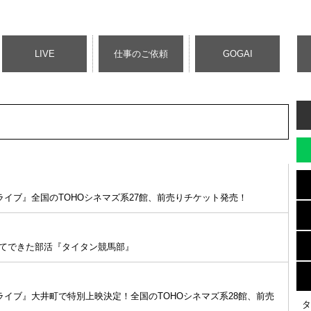
LIVE
仕事のご依頼
GOGAI
シネマライブ』全国のTOHOシネマズ系27館、前売りチケット発売！
てできた部活『タイタン競馬部』
シネマライブ』大井町で特別上映決定！全国のTOHOシネマズ系28館、前売
タ