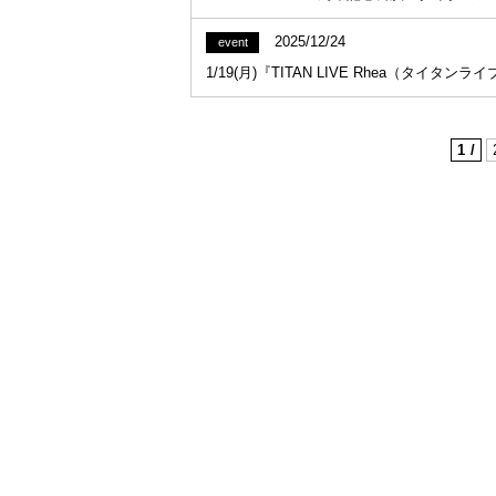
2025/12/24
event
1/19(月)『TITAN LIVE Rhea（タイタ
1