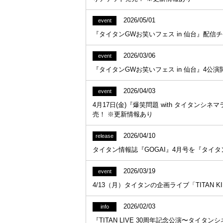
2026/05/01
event
『タイタンGWお笑いフェス in 仙台』配信チケ
2026/03/06
event
『タイタンGWお笑いフェス in 仙台』4公演開
2026/04/03
event
4月17日(金)『爆笑問題 with タイタン
売！ ※更新情報あり
2026/04/10
release
タイタン情報誌『GOGAI』4月号を『タイタ
2026/03/19
event
4/13（月）タイタンの企画ライブ「TITAN KI
2026/02/03
info
『TITAN LIVE 30周年記念公演〜タイ