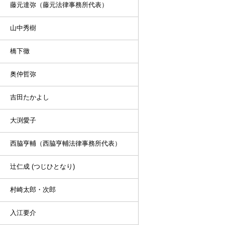
藤元達弥（藤元法律事務所代表）
山中秀樹
橋下徹
奥仲哲弥
吉田たかよし
大渕愛子
西脇亨輔（西脇亨輔法律事務所代表）
辻仁成 (つじひとなり)
村崎太郎・次郎
入江要介