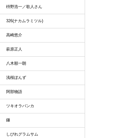
枡野浩一／歌人さん
326(ナカムラミツル)
高崎悠介
萩原正人
八木順一朗
浅桜ぽんず
阿部物語
ツキオラバンカ
鎌
しびれグラムサム