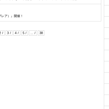
ンライブレア）』開催！
2
3
4
5
...
38