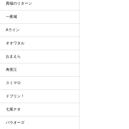
異端のリターン
一夜城
Aライン
オオワタル
おまえら
寿里江
スミマロ
ドブリン！
七尾ナオ
パラオーズ