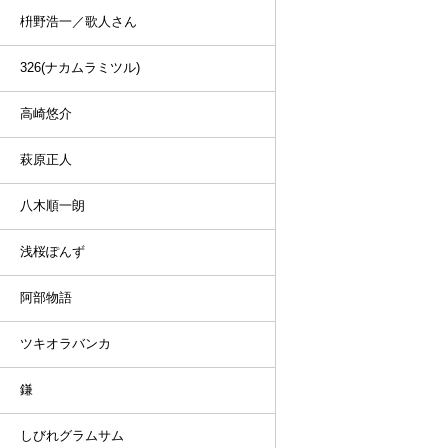
枡野浩一／歌人さん
326(ナカムラミツル)
高崎悠介
萩原正人
八木順一朗
浅桜ぽんず
阿部物語
ツキオラバンカ
鎌
しびれグラムサム