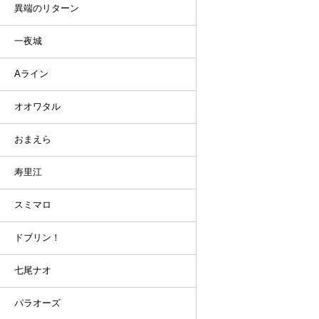
異端のリターン
一夜城
Aライン
オオワタル
おまえら
寿里江
スミマロ
ドブリン！
七尾ナオ
パラオーズ