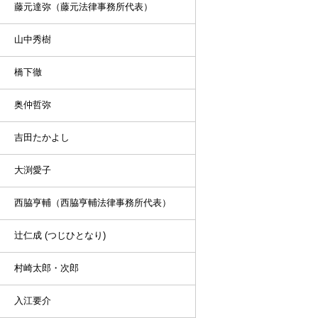
藤元達弥（藤元法律事務所代表）
山中秀樹
橋下徹
奥仲哲弥
吉田たかよし
大渕愛子
西脇亨輔（西脇亨輔法律事務所代表）
辻仁成 (つじひとなり)
村崎太郎・次郎
入江要介