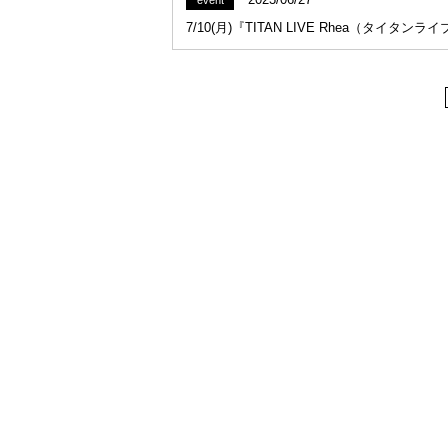
event
7/10(月)『TITAN LIVE Rhea（タイタ