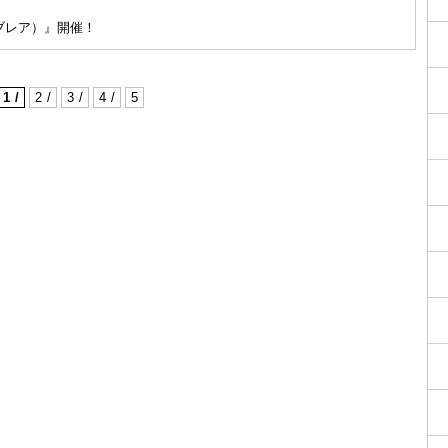
ンライブレア）』開催！
1
2
3
4
5