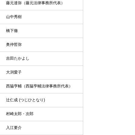
藤元達弥（藤元法律事務所代表）
山中秀樹
橋下徹
奥仲哲弥
吉田たかよし
大渕愛子
西脇亨輔（西脇亨輔法律事務所代表）
辻仁成 (つじひとなり)
村崎太郎・次郎
入江要介