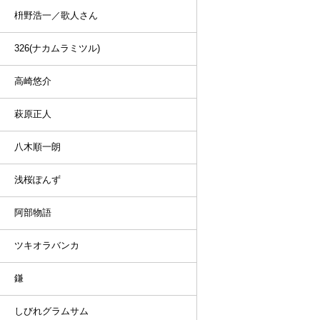
枡野浩一／歌人さん
326(ナカムラミツル)
高崎悠介
萩原正人
八木順一朗
浅桜ぽんず
阿部物語
ツキオラバンカ
鎌
しびれグラムサム