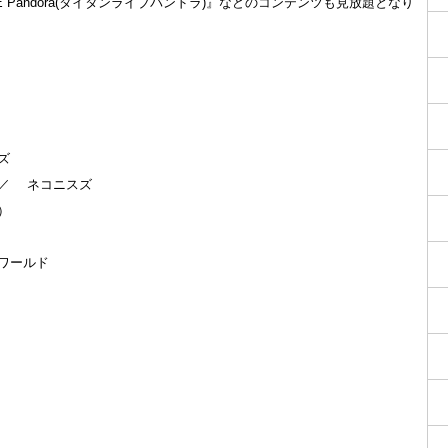
VE Pandora(タイタンライブパンドラ)』などのコンテンツも見放題となり
ズ
／ ネコニスズ
）
ワールド