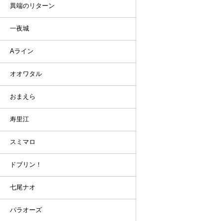
異端のリターン
一夜城
Aライン
オオワタル
おまえら
寿里江
スミマロ
ドブリン！
七尾ナオ
パラオーズ