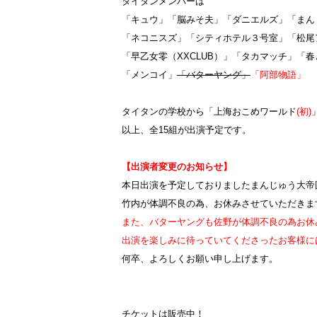
タイタンメンバーは
「キュウ」「脳みそ夫」「ダニエルズ」「まん
「ネコニスズ」「シティホテル３号室」「松尾
「早乙女零（XXCLUB）」「タカマッチ」「
「メンコイ」
「バターヤング」
「阿部物語」
タイタンの学校から「上海おこめワールド
(初)
以上、全15組が出演予定です。
【出演者変更のお知らせ】
本日出演を予定しておりましたまんじゅう大帝
竹内が体調不良の為、お休みさせていただきま
また、バターヤングも佐野が体調不良の為お休
出演を楽しみに待っていてくださったお客様に
何卒、よろしくお願い申し上げます。
チケットは販売中！