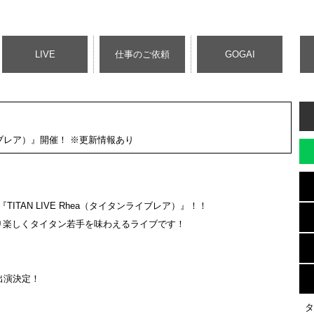
LIVE
仕事のご依頼
GOGAI
タンライブレア）』開催！ ※更新情報あり
TAN LIVE Rhea（タイタンライブレア）』！！
り楽しくタイタン若手を味わえるライブです！
出演決定！
タ