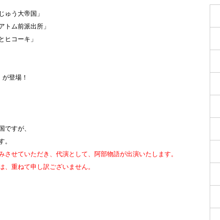
じゅう大帝国」
アトム前派出所」
春とヒコーキ」
」が登場！
国ですが、
す。
みさせていただき、代演として、阿部物語が出演いたします。
は、重ねて申し訳ございません。