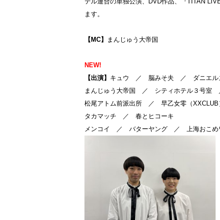
テル連合の単独公演、DVD作品、『TITAN LI
ます。
【MC】
まんじゅう大帝国
NEW!
【出演】
キュウ ／ 脳みそ夫 ／ ダニエル
まんじゅう大帝国 ／ シティホテル３号室 
松尾アトム前派出所 ／ 早乙女零（XXCLUB
タカマッチ ／ 春とヒコーキ
メンコイ ／ バターヤング ／ 上海おこめ