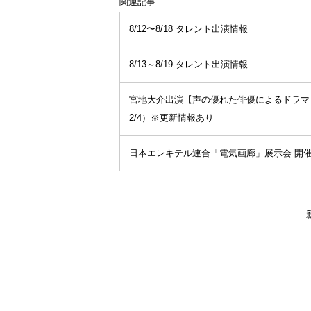
関連記事
8/12〜8/18 タレント出演情報
8/13～8/19 タレント出演情報
宮地大介出演【声の優れた俳優によるドラマ
2/4）※更新情報あり
日本エレキテル連合「電気画廊」展示会 開