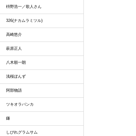
枡野浩一／歌人さん
326(ナカムラミツル)
高崎悠介
萩原正人
八木順一朗
浅桜ぽんず
阿部物語
ツキオラバンカ
鎌
しびれグラムサム