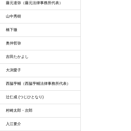
藤元達弥（藤元法律事務所代表）
山中秀樹
橋下徹
奥仲哲弥
吉田たかよし
大渕愛子
西脇亨輔（西脇亨輔法律事務所代表）
辻仁成 (つじひとなり)
村崎太郎・次郎
入江要介