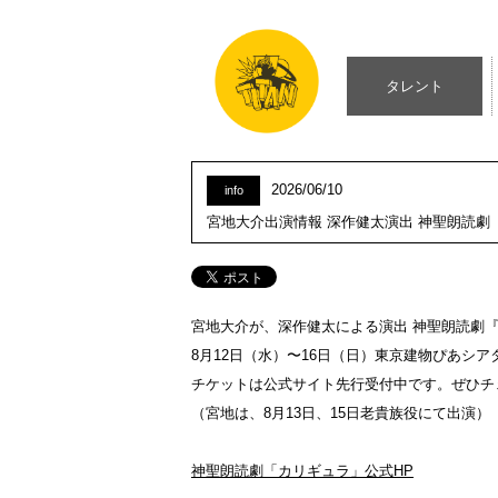
タレント
2026/06/10
info
宮地大介出演情報 深作健太演出 神聖朗読劇『
宮地大介が、深作健太による演出 神聖朗読劇
8月12日（水）〜16日（日）東京建物ぴあシア
チケットは公式サイト先行受付中です。ぜひチ
（宮地は、8月13日、15日老貴族役にて出演）
神聖朗読劇「カリギュラ」公式HP