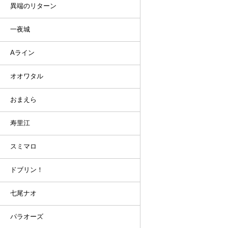
異端のリターン
一夜城
Aライン
オオワタル
おまえら
寿里江
スミマロ
ドブリン！
七尾ナオ
パラオーズ