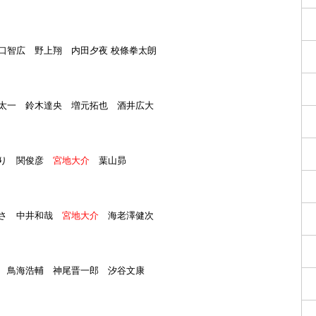
口智広 野上翔 内田夕夜 校條拳太朗
太一 鈴木達央 増元拓也 酒井広大
ゆり 関俊彦
宮地大介
葉山昴
ぎさ 中井和哉
宮地大介
海老澤健次
 鳥海浩輔 神尾晋一郎 汐谷文康