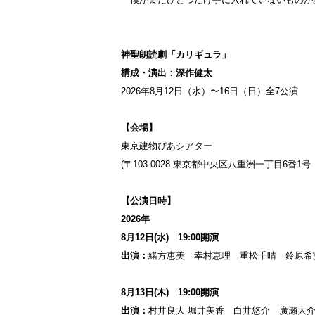
神聖朗読劇「カリギュラ」
構成・演出：深作健太
2026年8月12日（水）〜16日（日）全7公演
【会場】
東京建物ぴあシアター
(〒103-0028 東京都中央区八重洲一丁目6番1号 TO
【公演日時】
2026年
8月12日(水) 19:00開演
出演：
緒方恵美 幸村恵理 重松千晴 鈴原希
8月13日(木) 19:00開演
出演：
村井良大 堀井美香 白井悠介 廣瀨大