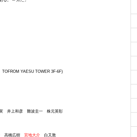
FROM YAESU TOWER 3F-6F)
実 井上和彦 難波圭一 株元英彰
介 高橋広樹
宮地大介
白又敦