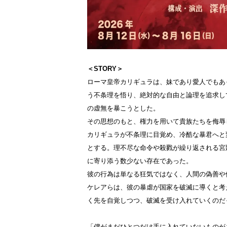
＜STORY＞
ローマ皇帝カリギュラは、妹であり愛人でもあ
う不条理を悟り、絶対的な自由と論理を追求し
の虚無を暴こうとした。
その思想のもと、権力を用いて貴族たちを侮辱
カリギュラが不条理に目覚め、冷酷な暴君へと
とする。理不尽な命令や殺戮が繰り返される宮
に寄り添う数少ない存在であった。
彼の行為は単なる狂気ではなく、人間の偽善や
ケレアらは、彼の暴虐が国家を破滅に導くと考
く先を自覚しつつ、破滅を受け入れていくのだ
「僕がまだひとつだけ手に入れていないものがあ