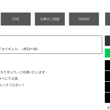
LIVE
仕事のご依頼
GOGAI
カリギュラ』（8/12〜16）
『カリギュラ』に出演いたします。
ターにて上演。
ェックください！
タ