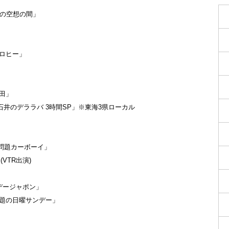
キュウの空想の間」
ョコロヒー」
上田」
「太田×石井のデララバ 3時間SP」※東海3県ローカル
爆笑問題カーボーイ」
」(VTR出演)
サンデージャポン」
「爆笑問題の日曜サンデー」