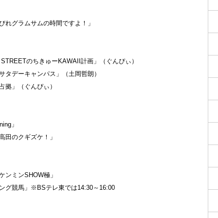
55「しびれグラムサムの時間ですよ！」
UTIE STREETのちきゅーKAWAII計画」（ぐんぴぃ）
5「TCCサタデーキャンパス」（土岡哲朗）
放送局占拠」（ぐんぴぃ）
ning」
上沼・高田のクギズケ！」
秘密のケンミンSHOW極」
イニング競馬」※BSテレ東では14:30～16:00