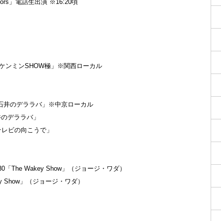
lors」電話生出演 ※16:20頃
「秘密のケンミンSHOW極」※関西ローカル
0「太田×石井のデララバ」※中京ローカル
×石井のデララバ」
田光のテレビの向こうで」
7:30「The Wakey Show」（ジョージ・ワダ）
Wakey Show」（ジョージ・ワダ）