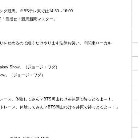
イニング競馬」※BSテレ東では14:30～16:00
:30「目指せ！競馬新聞マスター」
30「ぎりぎりをせめるので続くだけやります法律お笑い」※関東ローカル
he Wakey Show」（ジョージ・ワダ）
ey Show」（ジョージ・ワダ）
30「ボートレース、体験してみん？BTS岡山わけ＆井原で待っとるよ～！」
:00「ボートレース、体験してみん？BTS岡山わけ＆井原で待っとるよ～！」