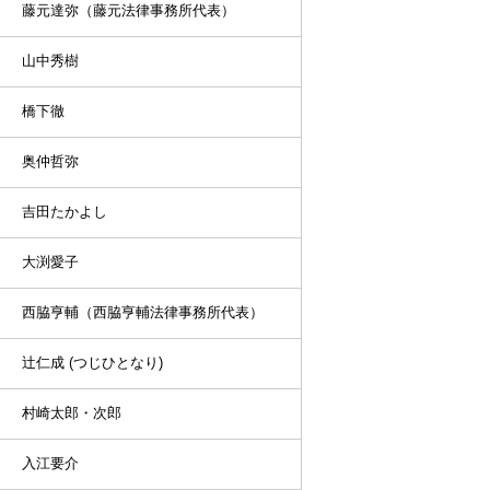
藤元達弥（藤元法律事務所代表）
山中秀樹
橋下徹
奥仲哲弥
吉田たかよし
大渕愛子
西脇亨輔（西脇亨輔法律事務所代表）
辻仁成 (つじひとなり)
村崎太郎・次郎
入江要介