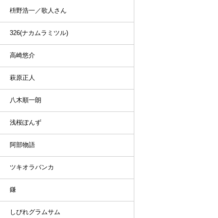
枡野浩一／歌人さん
326(ナカムラミツル)
高崎悠介
萩原正人
八木順一朗
浅桜ぽんず
阿部物語
ツキオラバンカ
鎌
しびれグラムサム