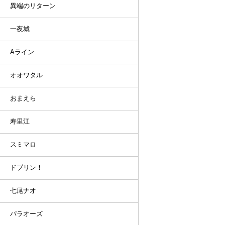
異端のリターン
一夜城
Aライン
オオワタル
おまえら
寿里江
スミマロ
ドブリン！
七尾ナオ
パラオーズ