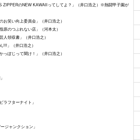
FRUITS ZIPPERのNEW KAWAIIってしてよ？」（井口浩之）※熱闘甲子園が
0「さんまのお笑い向上委員会」（井口浩之）
0「坂上＆指原のつぶれない店」（河本太）
「大悟の芸人領収書」（井口浩之）
とばん!!!」（井口浩之）
7「耳の穴かっぽじって聞け！」（井口浩之）
N」
「マイナビラフターナイト」
「サンデージャンクション」