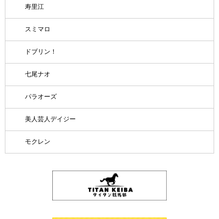
寿里江
スミマロ
ドブリン！
七尾ナオ
パラオーズ
美人芸人デイジー
モクレン