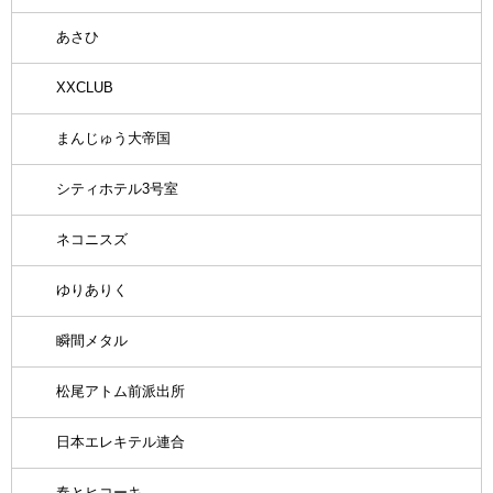
あさひ
XXCLUB
まんじゅう大帝国
シティホテル3号室
ネコニスズ
ゆりありく
瞬間メタル
松尾アトム前派出所
日本エレキテル連合
春とヒコーキ