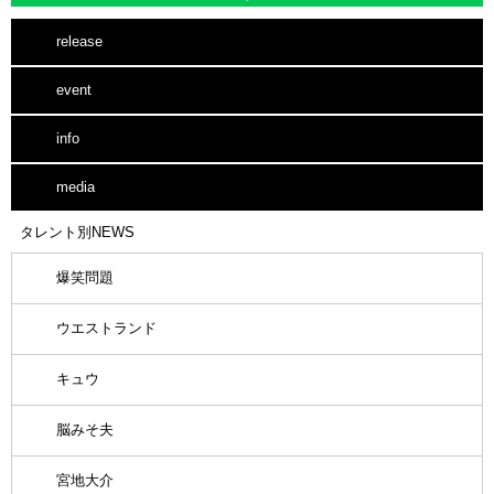
release
event
info
media
タレント別NEWS
爆笑問題
ウエストランド
キュウ
脳みそ夫
宮地大介