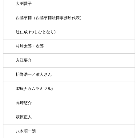
大渕愛子
西脇亨輔（西脇亨輔法律事務所代表）
辻仁成 (つじひとなり)
村崎太郎・次郎
入江要介
枡野浩一／歌人さん
326(ナカムラミツル)
高崎悠介
萩原正人
八木順一朗