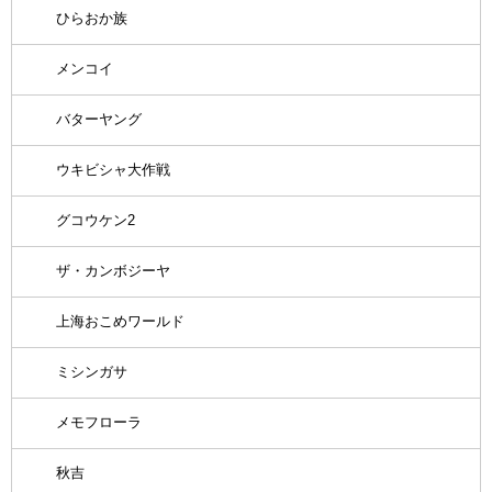
ひらおか族
メンコイ
バターヤング
ウキビシャ大作戦
グコウケン2
ザ・カンボジーヤ
上海おこめワールド
ミシンガサ
メモフローラ
秋吉