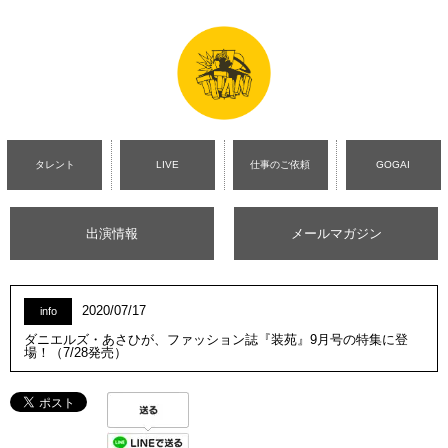
タレント
LIVE
仕事のご依頼
GOGAI
出演情報
メールマガジン
2020/07/17
info
ダニエルズ・あさひが、ファッション誌『装苑』9月号の特集に登
場！（7/28発売）