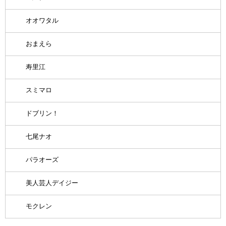
オオワタル
おまえら
寿里江
スミマロ
ドブリン！
七尾ナオ
パラオーズ
美人芸人デイジー
モクレン