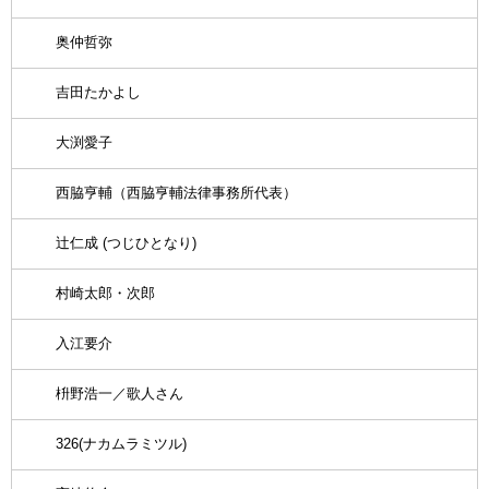
奥仲哲弥
吉田たかよし
大渕愛子
西脇亨輔（西脇亨輔法律事務所代表）
辻仁成 (つじひとなり)
村崎太郎・次郎
入江要介
枡野浩一／歌人さん
326(ナカムラミツル)