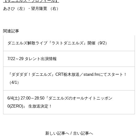
【ダニエルズ・プロフィール】
あさひ（左）・望月隆寛 （右）
関連記事
ダニエルズ解散ライブ『ラストダニエルズ』開催（9/2）
7/22～29 タレント出演情報
『ダダダダ！ダニエルズ』CRT栃木放送／stand.fmにてスタート！
（4/1）
6/4(土) 27:00～28:50『ダニエルズのオールナイトニッポン
0(ZERO)』 生放送決定！
新しい記事へ
/
古い記事へ