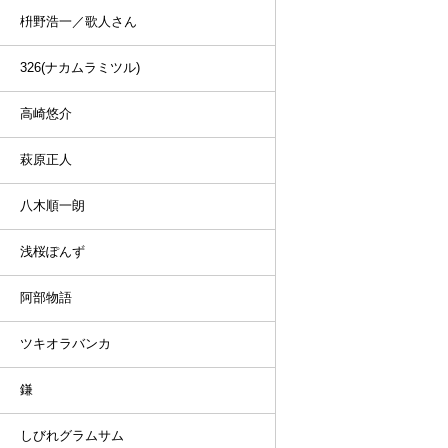
枡野浩一／歌人さん
326(ナカムラミツル)
高崎悠介
萩原正人
八木順一朗
浅桜ぽんず
阿部物語
ツキオラバンカ
鎌
しびれグラムサム