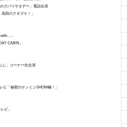
「北野誠のズバリサタデー」電話出演
「上沼・高田のクギズケ！」
with...」
IDAY CABIN」
第１「Nらじ」コーナー生出演
・日本テレビ「秘密のケンミンSHOW極！」
修テレビ」