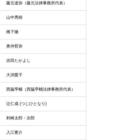
藤元達弥（藤元法律事務所代表）
山中秀樹
橋下徹
奥仲哲弥
吉田たかよし
大渕愛子
西脇亨輔（西脇亨輔法律事務所代表）
辻仁成 (つじひとなり)
村崎太郎・次郎
入江要介