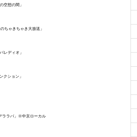
キュウの空想の間」
ナイツのちゃきちゃき大放送」
「トッパレディオ」
ージャンクション」
×石井のデララバ」※中京ローカル