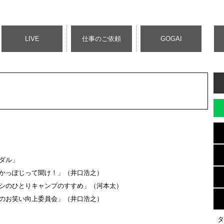
LIVE
仕事のご依頼
GOGAI
ロナダル」
日「耳の穴かっぽじって聞け！」（井口浩之）
放送「ヒロシのひとりキャンプのすすめ」（河本太）
ビ「さんまのお笑い向上委員会」（井口浩之）
タ