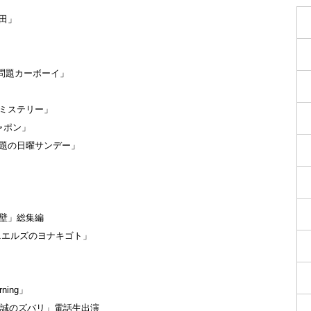
上田」
爆笑問題カーボーイ」
説のミステリー」
ジャポン」
「爆笑問題の日曜サンデー」
吉の壁」総集編
 「ダニエルズのヨナキゴト」
rning」
「北野誠のズバリ」電話生出演