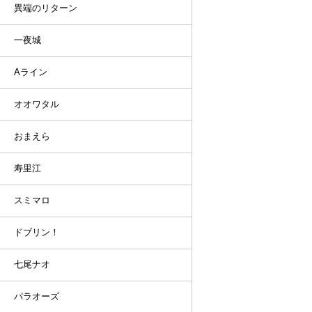
異端のリターン
一夜城
Aライン
オオワタル
おまえら
寿里江
スミマロ
ドブリン！
七尾ナオ
パラオーズ