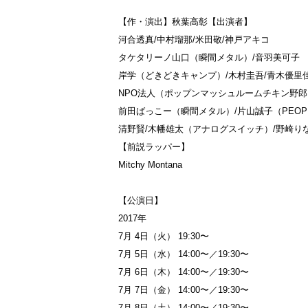
【作・演出】秋葉高彰【出演者】
河合透真/中村瑠那/米田敬/神戸アキコ
タケタリーノ山口（瞬間メタル）/音羽美可子
岸学（どきどきキャンプ）/木村圭吾/青木優里
NPO法人（ポップンマッシュルームチキン野郎
前田ばっこー（瞬間メタル）/片山誠子（PEOPLE
清野賢/木幡雄太（アナログスイッチ）/野崎り
【前説ラッパー】
Mitchy Montana
【公演日】
2017年
7月 4日（火） 19:30〜
7月 5日（水） 14:00〜／19:30〜
7月 6日（木） 14:00〜／19:30〜
7月 7日（金） 14:00〜／19:30〜
7月 8日（土） 14:00〜／19:30〜