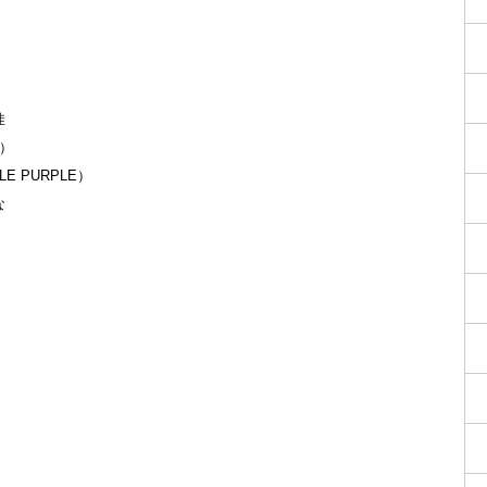
佳
）
 PURPLE）
な