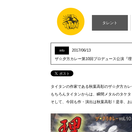
タレント
2017/06/13
info
ザ☆夕方カレー第10回プロデュース公演『
タイタンの作家である秋葉高彰のザ☆夕方カレ
もちろんタイタンからは、瞬間メタルのタケタ
そして、今回も作・演出は秋葉高彰！是非、お