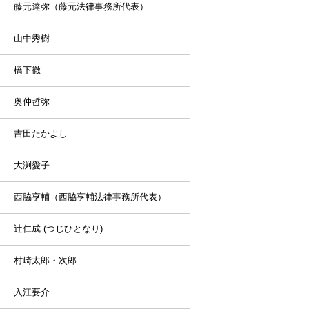
藤元達弥（藤元法律事務所代表）
山中秀樹
橋下徹
奥仲哲弥
吉田たかよし
大渕愛子
西脇亨輔（西脇亨輔法律事務所代表）
辻仁成 (つじひとなり)
村崎太郎・次郎
入江要介