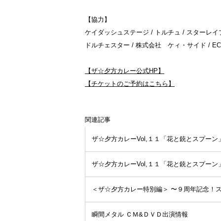
【協力】
ケイダッシュステージ / トルチュ / スターレ
ドルチェスター / 株式会社 ケィ・サイド / EC
【ザ☆夕方カレー公式HP】
【チケットのご予約はこちら】
関連記事
ザ☆夕方カレーVol,１１「花と銃とスプーン」
ザ☆夕方カレーVol,１１「花と銃とスプーン」
＜ザ☆夕方カレー特別編＞ 〜９周年記念！ステ
瞬間メタル ＣＭ&ＤＶＤ出演情報