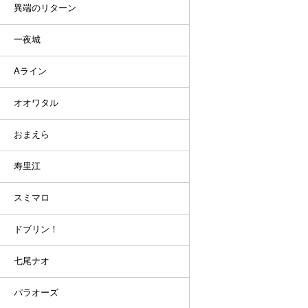
異端のリターン
一夜城
Aライン
オオワタル
おまえら
寿里江
スミマロ
ドブリン！
七尾ナオ
パラオーズ