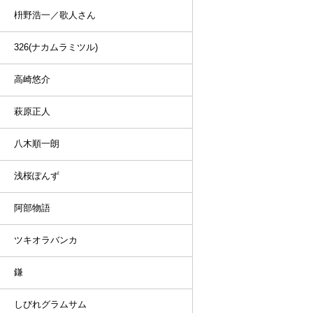
枡野浩一／歌人さん
326(ナカムラミツル)
高崎悠介
萩原正人
八木順一朗
浅桜ぽんず
阿部物語
ツキオラバンカ
鎌
しびれグラムサム