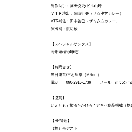
制作助手：藤田悦史/ビル山崎
ＶＴＲ演出：陣崎行夫（ザ☆夕方カレー）
VTR補佐：田中義巳（ザ☆夕方カレー）
演出補：渡辺毅
【スペシャルサンクス】
高畑遊/青柳泰志
【お問合せ】
当日運営/三村里奈（MRco.）
電話 090-2916-1739 メール mrco@m8.di
【協賛】
いえとも / 柿沼たかひろ / アキバ食品機械（
【HP管理】
（株）モデスト