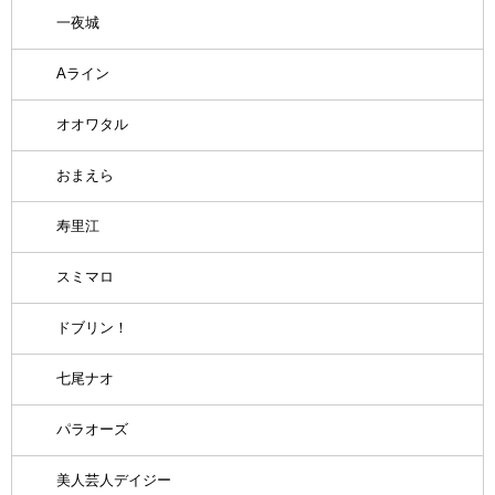
一夜城
Aライン
オオワタル
おまえら
寿里江
スミマロ
ドブリン！
七尾ナオ
パラオーズ
美人芸人デイジー