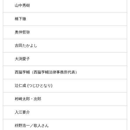
山中秀樹
橋下徹
奥仲哲弥
吉田たかよし
大渕愛子
西脇亨輔（西脇亨輔法律事務所代表）
辻仁成 (つじひとなり)
村崎太郎・次郎
入江要介
枡野浩一／歌人さん