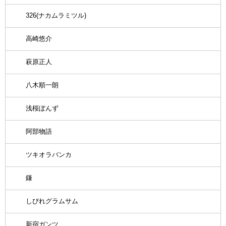
326(ナカムラミツル)
高崎悠介
萩原正人
八木順一朗
浅桜ぽんず
阿部物語
ツキオラバンカ
鎌
しびれグラムサム
新宿ガンツ