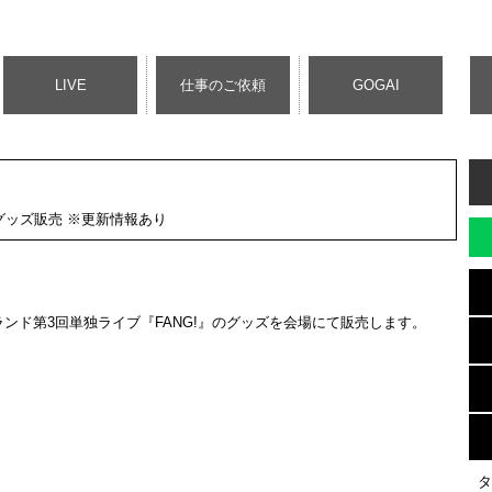
LIVE
仕事のご依頼
GOGAI
グッズ販売 ※更新情報あり
トランド第3回単独ライブ『FANG!』のグッズを会場にて販売します。
タ