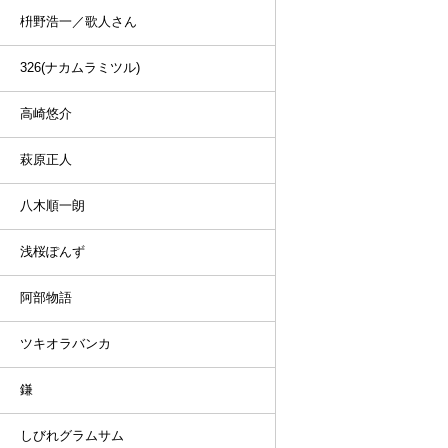
枡野浩一／歌人さん
326(ナカムラミツル)
高崎悠介
萩原正人
八木順一朗
浅桜ぽんず
阿部物語
ツキオラバンカ
鎌
しびれグラムサム