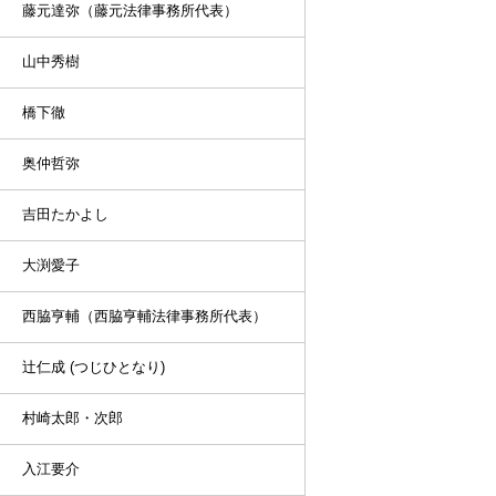
藤元達弥（藤元法律事務所代表）
山中秀樹
橋下徹
奥仲哲弥
吉田たかよし
大渕愛子
西脇亨輔（西脇亨輔法律事務所代表）
辻仁成 (つじひとなり)
村崎太郎・次郎
入江要介