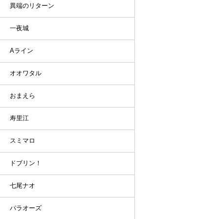
異端のリターン
一夜城
Aライン
オオワタル
おまえら
寿里江
スミマロ
ドブリン！
七尾ナオ
パラオーズ