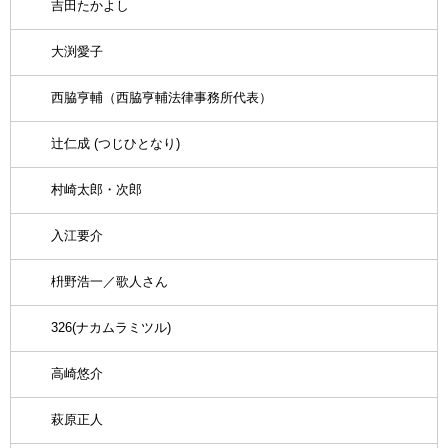
吉田たかよし
大渕愛子
西脇亨輔（西脇亨輔法律事務所代表）
辻仁成 (つじひとなり)
村崎太郎・次郎
入江要介
枡野浩一／歌人さん
326(ナカムラミツル)
高崎悠介
萩原正人