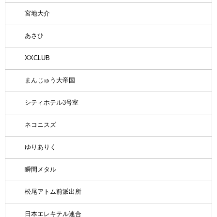
宮地大介
あさひ
XXCLUB
まんじゅう大帝国
シティホテル3号室
ネコニスズ
ゆりありく
瞬間メタル
松尾アトム前派出所
日本エレキテル連合