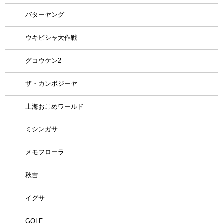
バターヤング
ウキビシャ大作戦
グコウケン2
ザ・カンボジーヤ
上海おこめワールド
ミシンガサ
メモフローラ
秋吉
イグサ
GOLF