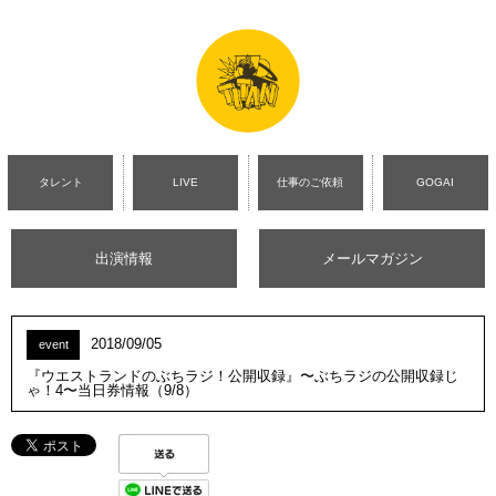
タレント
LIVE
仕事のご依頼
GOGAI
出演情報
メールマガジン
2018/09/05
event
『ウエストランドのぶちラジ！公開収録』〜ぶちラジの公開収録じ
ゃ！4〜当日券情報（9/8）