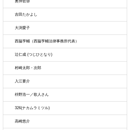
奥仲哲弥
吉田たかよし
大渕愛子
西脇亨輔（西脇亨輔法律事務所代表）
辻仁成 (つじひとなり)
村崎太郎・次郎
入江要介
枡野浩一／歌人さん
326(ナカムラミツル)
高崎悠介