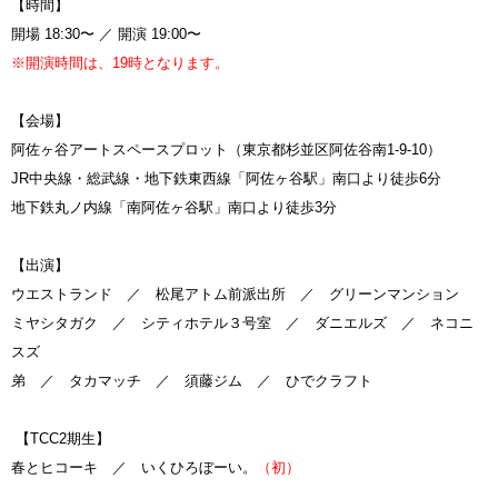
【時間】
開場 18:30〜 ／ 開演 19:00〜
※開演時間は、19時となります。
【会場】
阿佐ヶ谷アートスペースプロット（東京都杉並区阿佐谷南1-9-10）
JR中央線・総武線・地下鉄東西線「阿佐ヶ谷駅」南口より徒歩6分
地下鉄丸ノ内線「南阿佐ヶ谷駅」南口より徒歩3分
【出演】
ウエストランド ／ 松尾アトム前派出所 ／ グリーンマンション
ミヤシタガク ／ シティホテル３号室 ／ ダニエルズ ／ ネコニ
スズ
弟 ／ タカマッチ ／ 須藤ジム ／ ひでクラフト
【TCC2期生】
春とヒコーキ
／
いくひろぼーい。
（初）