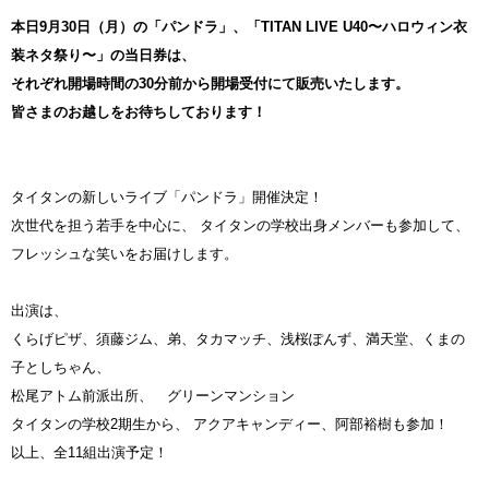
本日9月30日（月）の「パンドラ」、「TITAN LIVE U40〜ハロウィン衣
装ネタ祭り〜」の当日券は、
それぞれ開場時間の30分前から開場受付にて販売いたします。
皆さまのお越しをお待ちしております！
タイタンの新しいライブ「パンドラ」開催決定！
次世代を担う若手を中心に、 タイタンの学校出身メンバーも参加して、
フレッシュな笑いをお届けします。
出演は、
くらげピザ、須藤ジム、弟、タカマッチ、浅桜ぽんず、満天堂、くまの
子としちゃん、
松尾アトム前派出所、 グリーンマンション
タイタンの学校2期生から、 アクアキャンディー、阿部裕樹も参加！
以上、全11組出演予定！