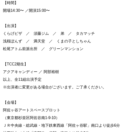
【時間】
開場14:30〜 ／開演15:00〜
【出演】
くらげピザ ／ 須藤ジム ／ 弟 ／ タカマッチ
浅桜ぽんず ／ 満天堂 ／ くまの子としちゃん
松尾アトム前派出所 ／ グリーンマンション
【TCC2期生】
アクアキャンディー ／ 阿部裕樹
以上、全11組出演予定
※出演者に変更がある場合がございます。ご了承ください。
【会場】
阿佐ヶ谷アートスペースプロット
（東京都杉並区阿佐谷南1-9-10）
ＪＲ中央線・総武線・地下鉄東西線「阿佐ヶ谷駅」南口より徒歩6分