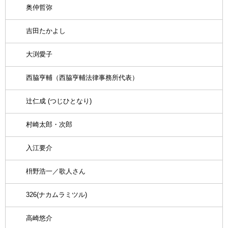
奥仲哲弥
吉田たかよし
大渕愛子
西脇亨輔（西脇亨輔法律事務所代表）
辻仁成 (つじひとなり)
村崎太郎・次郎
入江要介
枡野浩一／歌人さん
326(ナカムラミツル)
高崎悠介