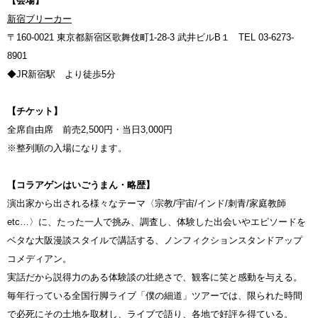
【会場】
新宿ブリーカー
〒160-0021 東京都新宿区歌舞伎町1-28-3 武井ビルB１ TEL 03-6273-
8901
◆JR新宿駅 より徒歩5分
【チケット】
全席自由席 前売2,500円・当日3,000円
※整列順の入場になります。
【コラアゲンはいごうまん・略歴】
演出家から出される様々なテーマ〈宗教/宇宙/インド/刺青/家庭教師
etc…〉に、たった一人で挑み、調査し、体験した出会いやエピソードを
ベタな大阪漫談スタイルで講話する、ノンフィクションスタンドアップ
コメディアン。
実話だから説得力のある体験談の壮絶さで、観客に笑と感動を与える。
毎年行っている全国行脚ライブ「僕の細道」ツアーでは、限られた時間
で必死にその土地を取材し、ライブで語り、各地で好評を得ている。