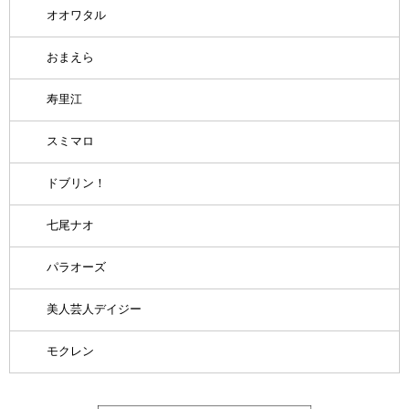
オオワタル
おまえら
寿里江
スミマロ
ドブリン！
七尾ナオ
パラオーズ
美人芸人デイジー
モクレン