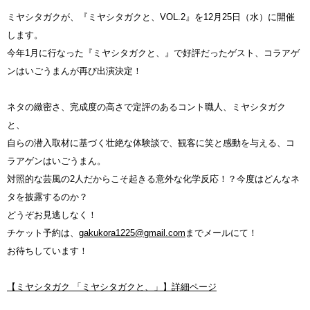
ミヤシタガクが、『ミヤシタガクと、VOL.2』を12月25日（水）に開催
します。
今年1月に行なった『ミヤシタガクと、』で好評だったゲスト、コラアゲ
ンはいごうまんが再び出演決定！
ネタの緻密さ、完成度の高さで定評のあるコント職人、ミヤシタガク
と、
自らの潜入取材に基づく壮絶な体験談で、観客に笑と感動を与える、コ
ラアゲンはいごうまん。
対照的な芸風の2人だからこそ起きる意外な化学反応！？今度はどんなネ
タを披露するのか？
どうぞお見逃しなく！
チケット予約は、
gakukora1225@gmail.com
までメールにて！
お待ちしています！
【ミヤシタガク 「ミヤシタガクと、」】詳細ページ