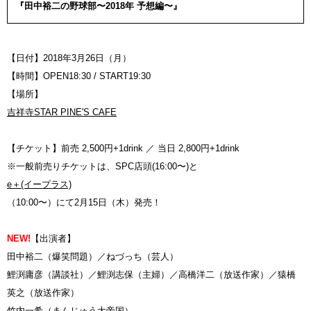
『田中裕二の野球部〜2018年 予想編〜』
【日付】2018年3月26日（月）
【時間】OPEN18:30 / START19:30
【場所】
吉祥寺STAR PINE'S CAFE
【チケット】前売 2,500円+1drink ／ 当日 2,800円+1drink
※一般前売りチケットは、SPC店頭(16:00〜)と
e＋(イープラス)
（10:00〜）にて2月15日（木）発売！
NEW!
【出演者】
田中裕二（爆笑問題）／ねづっち（芸人）
鯉渕庸彦（講談社）／鯉渕志保（主婦）／高橋洋二（放送作家）／猿橋
英之（放送作家）
竹内一希（まんじゅう大帝国）