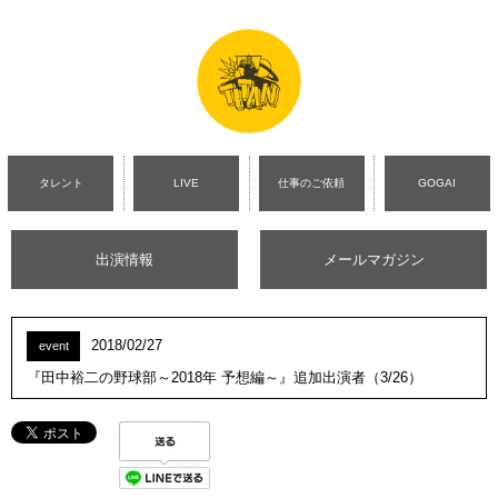
タレント
LIVE
仕事のご依頼
GOGAI
出演情報
メールマガジン
2018/02/27
event
『田中裕二の野球部～2018年 予想編～』追加出演者（3/26）