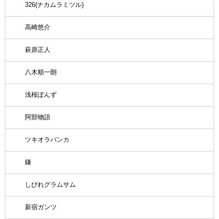
326(ナカムラミツル)
高崎悠介
萩原正人
八木順一朗
浅桜ぽんず
阿部物語
ツキオラバンカ
鎌
しびれグラムサム
新宿ガンツ