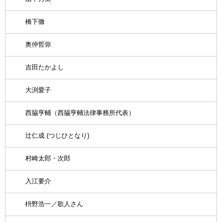
橋下徹
奥仲哲弥
吉田たかよし
大渕愛子
西脇亨輔（西脇亨輔法律事務所代表）
辻仁成 (つじひとなり)
村崎太郎・次郎
入江要介
枡野浩一／歌人さん