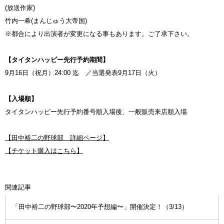
(放送作家)
竹内一希(まんじゅう大帝国)
※都合により出演者が変更になる事もあります。ご了承下さい。
【タイタンハッピー先行予約期間】
9月16日（祝月）24:00 迄 ／当選発表9月17日（火）
【入場順】
タイタンハッピー先行予約番号順入場後、一般販売来店順入場
【田中裕二の野球部 詳細ページ】
【チケット購入はこちら】
関連記事
「田中裕二の野球部〜2020年予想編〜」開催決定！（3/13）