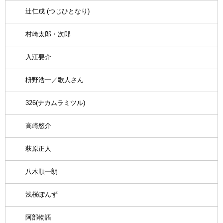
辻仁成 (つじひとなり)
村崎太郎・次郎
入江要介
枡野浩一／歌人さん
326(ナカムラミツル)
高崎悠介
萩原正人
八木順一朗
浅桜ぽんず
阿部物語