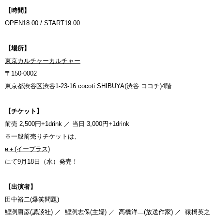
【時間】
OPEN18:00 / START19:00
【場所】
東京カルチャーカルチャー
〒150-0002
東京都渋谷区渋谷1-23-16 cocoti SHIBUYA(渋谷 ココチ)4階
【チケット】
前売 2,500円+1drink ／ 当日 3,000円+1drink
※一般前売りチケットは、
e＋(イープラス)
にて9月18日（水）発売！
【出演者】
田中裕二(爆笑問題)
鯉渕庸彦(講談社) ／ 鯉渕志保(主婦) ／ 高橋洋二(放送作家) ／ 猿橋英之