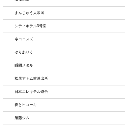
まんじゅう大帝国
シティホテル3号室
ネコニスズ
ゆりありく
瞬間メタル
松尾アトム前派出所
日本エレキテル連合
春とヒコーキ
須藤ジム