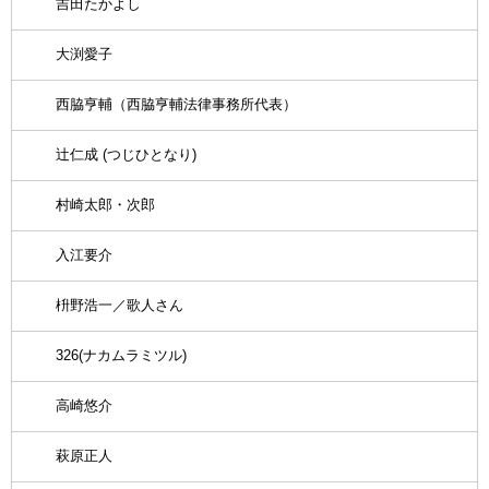
吉田たかよし
大渕愛子
西脇亨輔（西脇亨輔法律事務所代表）
辻仁成 (つじひとなり)
村崎太郎・次郎
入江要介
枡野浩一／歌人さん
326(ナカムラミツル)
高崎悠介
萩原正人