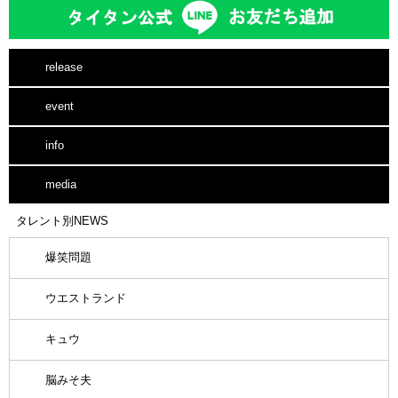
release
event
info
media
タレント別NEWS
爆笑問題
ウエストランド
キュウ
脳みそ夫