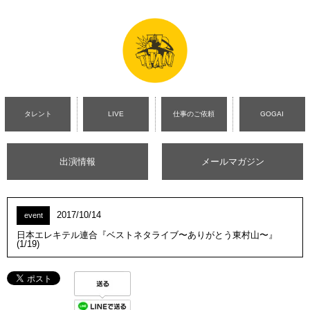
タレント
LIVE
仕事のご依頼
GOGAI
出演情報
メールマガジン
2017/10/14
event
日本エレキテル連合『ベストネタライブ〜ありがとう東村山〜』
(1/19)