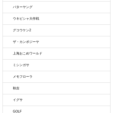
バターヤング
ウキビシャ大作戦
グコウケン2
ザ・カンボジーヤ
上海おこめワールド
ミシンガサ
メモフローラ
秋吉
イグサ
GOLF