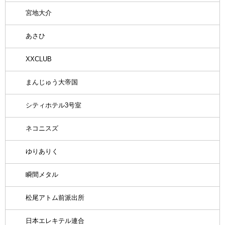
宮地大介
あさひ
XXCLUB
まんじゅう大帝国
シティホテル3号室
ネコニスズ
ゆりありく
瞬間メタル
松尾アトム前派出所
日本エレキテル連合