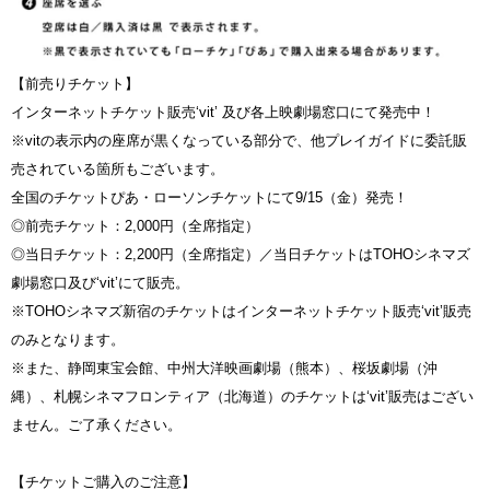
【前売りチケット】
インターネットチケット販売‘vit’ 及び各上映劇場窓口にて発売中！
※vitの表示内の座席が黒くなっている部分で、他プレイガイドに委託販
売されている箇所もございます。
全国のチケットぴあ・ローソンチケットにて9/15（金）発売！
◎前売チケット：2,000円（全席指定）
◎当日チケット：2,200円（全席指定）／当日チケットはTOHOシネマズ
劇場窓口及び‘vit’にて販売。
※TOHOシネマズ新宿のチケットはインターネットチケット販売‘vit’販売
のみとなります。
※また、静岡東宝会館、中州大洋映画劇場（熊本）、桜坂劇場（沖
縄）、札幌シネマフロンティア（北海道）のチケットは‘vit’販売はござい
ません。ご了承ください。
【チケットご購入のご注意】