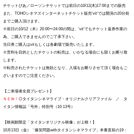
チケットぴあ／ローソンチケットでは前日の10/12(木)17:00までの販売
また、TOHOシネマズインターネットチケット販売‘vit’では開演の20分前
までご購入頂けます。
※前日の10/12（木）20:00〜24:00の間は、‘vit’でもチケット返券作業の
為、ご購入できませんのでご了承下さい。
当日券ご購入はvitもしくは各劇場で販売いたします。
※営利を目的としたチケットの転売は、いかなる場合にも固くお断り致
します。
※転売されたチケットは無効となり、入場をお断りさせて頂く場合もご
ざいますのでご注意ください。
【ご来場者全員プレゼント】
ＮＥＷ！
◎タイタンシネマライブ・オリジナルクリアファイル ／ タ
イタン情報誌「号外」特別号（10.13号）
【映画館限定「タイタンオリジナル映像」が上映！】
10月13日（金）「爆笑問題withタイタンシネマライブ」本番直前の19：