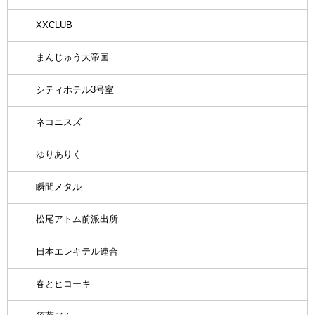
XXCLUB
まんじゅう大帝国
シティホテル3号室
ネコニスズ
ゆりありく
瞬間メタル
松尾アトム前派出所
日本エレキテル連合
春とヒコーキ