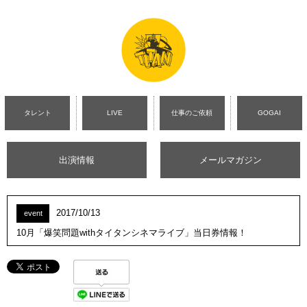
タレント
LIVE
仕事のご依頼
GOGAI
出演情報
メールマガジン
2017/10/13
event
10月「爆笑問題withタイタンシネマライブ」当日券情報！