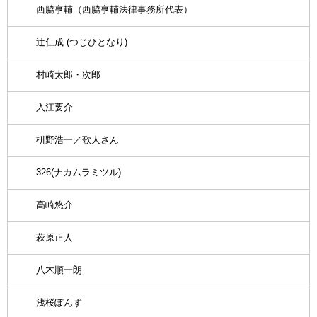
西脇亨輔（西脇亨輔法律事務所代表）
辻仁成 (つじひとなり)
村崎太郎・次郎
入江要介
枡野浩一／歌人さん
326(ナカムラミツル)
高崎悠介
萩原正人
八木順一朗
浅桜ぽんず