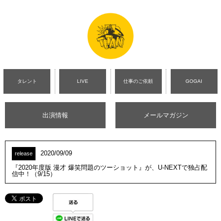
タレント
LIVE
仕事のご依頼
GOGAI
出演情報
メールマガジン
2020/09/09
release
『2020年度版 漫才 爆笑問題のツーショット』が、U-NEXTで独占配
信中！（9/15）