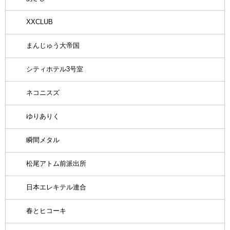
XXCLUB
まんじゅう大帝国
シティホテル3号室
ネコニスズ
ゆりありく
瞬間メタル
松尾アトム前派出所
日本エレキテル連合
春とヒコーキ