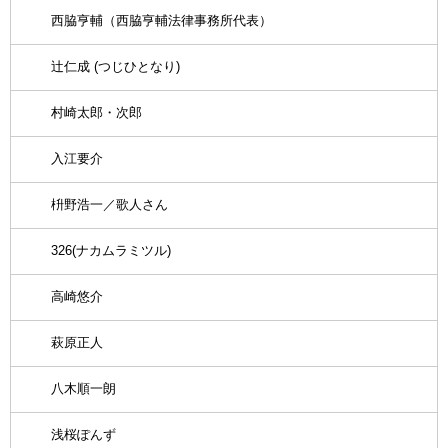
西脇亨輔（西脇亨輔法律事務所代表）
辻仁成 (つじひとなり)
村崎太郎・次郎
入江要介
枡野浩一／歌人さん
326(ナカムラミツル)
高崎悠介
萩原正人
八木順一朗
浅桜ぽんず