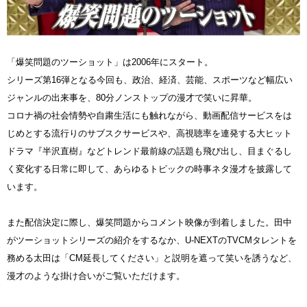
「爆笑問題のツーショット」は2006年にスタート。
シリーズ第16弾となる今回も、政治、経済、芸能、スポーツなど幅広い
ジャンルの出来事を、80分ノンストップの漫才で笑いに昇華。
コロナ禍の社会情勢や自粛生活にも触れながら、動画配信サービスをは
じめとする流行りのサブスクサービスや、高視聴率を連発する大ヒット
ドラマ『半沢直樹』などトレンド最前線の話題も飛び出し、目まぐるし
く変化する日常に即して、あらゆるトピックの時事ネタ漫才を披露して
います。
また配信決定に際し、爆笑問題からコメント映像が到着しました。田中
がツーショットシリーズの紹介をするなか、U-NEXTのTVCMタレントを
務める太田は「CM延長してください」と説明を遮って笑いを誘うなど、
漫才のような掛け合いがご覧いただけます。