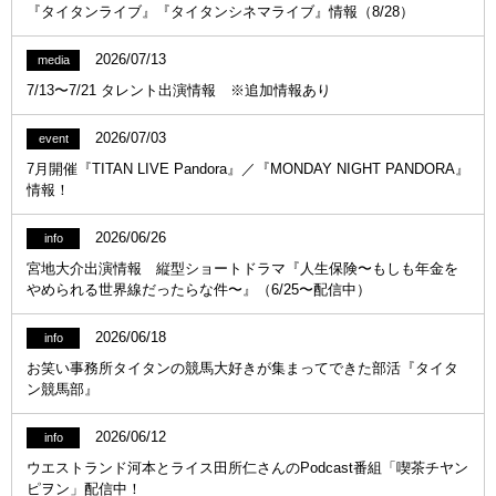
『タイタンライブ』『タイタンシネマライブ』情報（8/28）
2026/07/13
media
7/13〜7/21 タレント出演情報 ※追加情報あり
2026/07/03
event
7月開催『TITAN LIVE Pandora』／『MONDAY NIGHT PANDORA』
情報！
2026/06/26
info
宮地大介出演情報 縦型ショートドラマ『人生保険〜もしも年金を
やめられる世界線だったらな件〜』（6/25〜配信中）
2026/06/18
info
お笑い事務所タイタンの競馬大好きが集まってできた部活『タイタ
ン競馬部』
2026/06/12
info
ウエストランド河本とライス田所仁さんのPodcast番組「喫茶チヤン
ピヲン」配信中！