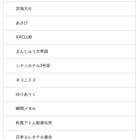
宮地大介
あさひ
XXCLUB
まんじゅう大帝国
シティホテル3号室
ネコニスズ
ゆりありく
瞬間メタル
松尾アトム前派出所
日本エレキテル連合