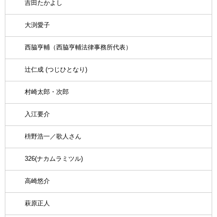
吉田たかよし
大渕愛子
西脇亨輔（西脇亨輔法律事務所代表）
辻仁成 (つじひとなり)
村崎太郎・次郎
入江要介
枡野浩一／歌人さん
326(ナカムラミツル)
高崎悠介
萩原正人