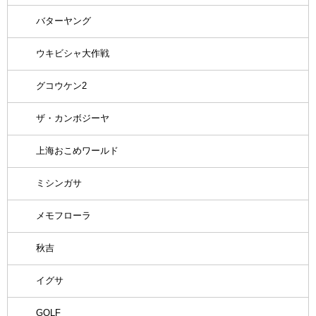
バターヤング
ウキビシャ大作戦
グコウケン2
ザ・カンボジーヤ
上海おこめワールド
ミシンガサ
メモフローラ
秋吉
イグサ
GOLF