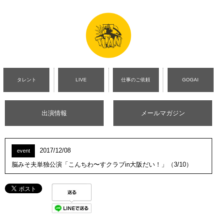
タレント
LIVE
仕事のご依頼
GOGAI
出演情報
メールマガジン
2017/12/08
event
脳みそ夫単独公演「こんちわ〜すクラブin大阪だい！」（3/10）