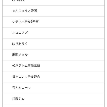
まんじゅう大帝国
シティホテル3号室
ネコニスズ
ゆりありく
瞬間メタル
松尾アトム前派出所
日本エレキテル連合
春とヒコーキ
須藤ジム