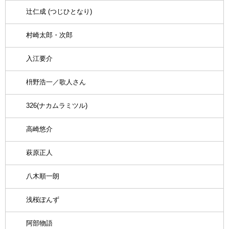
辻仁成 (つじひとなり)
村崎太郎・次郎
入江要介
枡野浩一／歌人さん
326(ナカムラミツル)
高崎悠介
萩原正人
八木順一朗
浅桜ぽんず
阿部物語