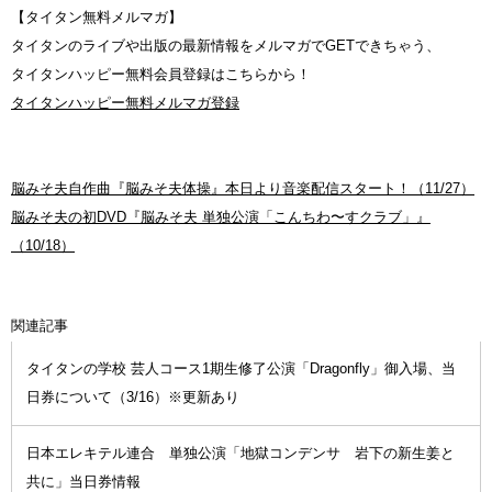
【タイタン無料メルマガ】
タイタンのライブや出版の最新情報をメルマガでGETできちゃう、
タイタンハッピー無料会員登録はこちらから！
タイタンハッピー無料メルマガ登録
脳みそ夫自作曲『脳みそ夫体操』本日より音楽配信スタート！（11/27）
脳みそ夫の初DVD『脳みそ夫 単独公演「こんちわ〜すクラブ」』
（10/18）
関連記事
タイタンの学校 芸人コース1期生修了公演「Dragonfly」御入場、当
日券について（3/16）※更新あり
日本エレキテル連合 単独公演「地獄コンデンサ 岩下の新生姜と
共に」当日券情報