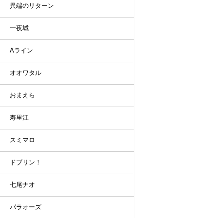
異端のリターン
一夜城
Aライン
オオワタル
おまえら
寿里江
スミマロ
ドブリン！
七尾ナオ
パラオーズ