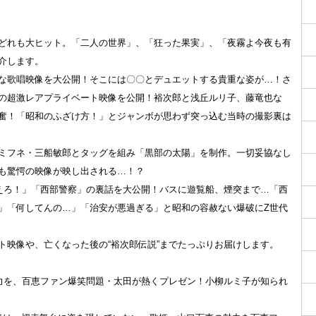
どれも大ヒット。「二人の世界」、「狂った果実」、「夜霧よ今夜も有
介します。
な歌唱映像を大公開！そこには〇〇とデュエットする貴重な姿が…！さ
の超激レアプライベート映像を公開！裕次郎と浅丘ルリ子、藤竜也な
奮！「昭和のふざけ方！」とジャンボが思わず突っ込む当時の撮影裏は
ミフネ・三船敏郎とタッグを組み「黒部の太陽」を制作。一切妥協なし
も驚愕の映像が映し出される…！？
えろ！」「西部警察」の裏話を大公開！バスに遊覧船、煙突まで…「西
」「何してんの…」「治安が悪過ぎる」と昭和の容赦ない爆破にZ世代
ト映像や、亡くなった後の“裕次郎伝説”までたっぷりお届けします。
力を、百恵ファン爆笑問題・太田が熱くプレゼン！小柳ルミ子が知られ