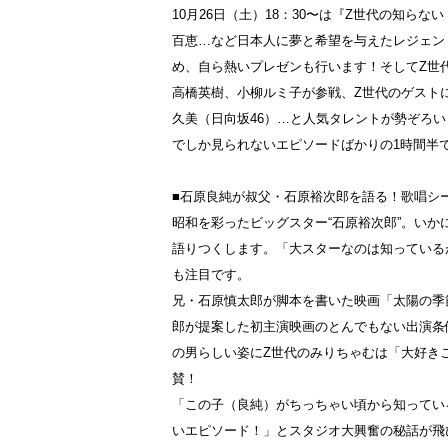
10月26日（土）18：30〜は『Z世代の知
百恵…など日本人に夢と希望を与えたレジェン
め、自ら熱いプレゼンも行います！そしてZ世
高橋英樹、小柳ルミ子が参戦、Z世代のゲストには
久美（日向坂46）…と人気タレントが勢ぞろ
でしか見られないエピソードばかりの1時間半
■石原良純が叔父・石原裕次郎を語る！歌唱シ
昭和を彩ったビッグスター“石原裕次郎”。い
語りつくします。「大スターなのは知っている
も注目です。
兄・石原慎太郎が脚本を書いた映画「太陽の季
郎が提案した初主演映画のとんでもない出演条
の男らしい姿にZ世代のみりちゃむは「大好き
賛！
「この子（良純）がちっちゃい頃から知ってい
いエピソード！」とスタジオ大興奮の秘話が飛