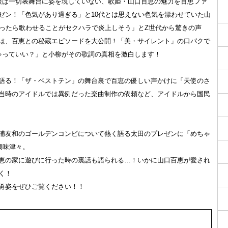
後は一切表舞台に姿を現していない、歌姫・山口百恵の魅力を百恵ファ
ゼン！「色気があり過ぎる」と10代とは思えない色気を漂わせていた山
だったら歌わせることがセクハラで炎上しそう」とZ世代から驚きの声
は、百恵との秘蔵エピソードを大公開！「美・サイレント」の口パクで
ゃっていい？」と小柳がその歌詞の真相を激白します！
語る！「ザ・ベストテン」の舞台裏で百恵の優しい声かけに「天使のさ
当時のアイドルでは異例だった楽曲制作の依頼など、アイドルから国民
浦友和のゴールデンコンビについて熱く語る太田のプレゼンに「めちゃ
興味津々。
恵の家に遊びに行った時の裏話も語られる…！いかに山口百恵が愛され
く！
勇姿をぜひご覧ください！！