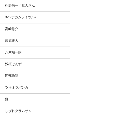
枡野浩一／歌人さん
326(ナカムラミツル)
高崎悠介
萩原正人
八木順一朗
浅桜ぽんず
阿部物語
ツキオラバンカ
鎌
しびれグラムサム