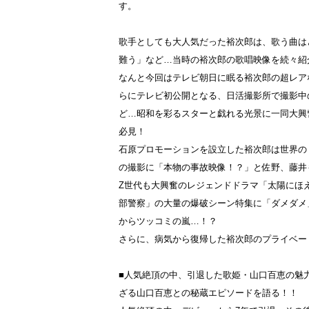
す。
歌手としても大人気だった裕次郎は、歌う曲は
難う」など…当時の裕次郎の歌唱映像を続々紹
なんと今回はテレビ朝日に眠る裕次郎の超レア
らにテレビ初公開となる、日活撮影所で撮影中
ど…昭和を彩るスターと戯れる光景に一同大興
必見！
石原プロモーションを設立した裕次郎は世界の
の撮影に「本物の事故映像！？」と佐野、藤井
Z世代も大興奮のレジェンドドラマ「太陽にほ
部警察」の大量の爆破シーン特集に「ダメダメ
からツッコミの嵐…！？
さらに、病気から復帰した裕次郎のプライベー
■人気絶頂の中、引退した歌姫・山口百恵の魅
ざる山口百恵との秘蔵エピソードを語る！！