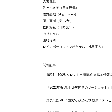
大友花恋
佐々木久美（日向坂46）
佐野晶哉（Aぇ! group）
藤井直樹（美 少年）
松田好花（日向坂46）
みりちゃむ
山﨑玲奈
レインボー（ジャンボたかお、池田直人）
関連記事
10/21～10/28 タレント出演情報 ※追加情報
「2022年版 漫才 爆笑問題のツーショット
爆笑問題MC『国民5万人がガチ投票！テレビゲ