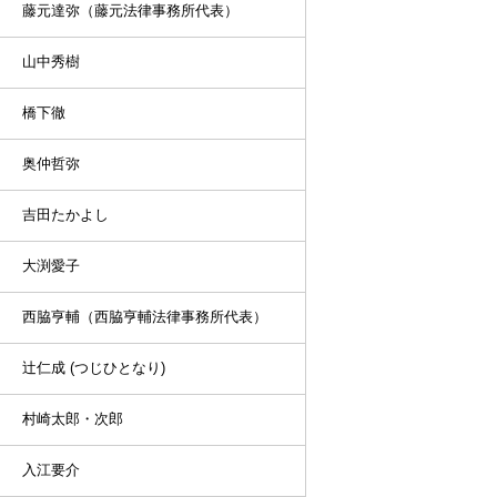
藤元達弥（藤元法律事務所代表）
山中秀樹
橋下徹
奥仲哲弥
吉田たかよし
大渕愛子
西脇亨輔（西脇亨輔法律事務所代表）
辻仁成 (つじひとなり)
村崎太郎・次郎
入江要介