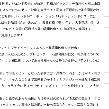
らない！昭和レジェンド図鑑』が放送！昭和のビッグスター石原裕次郎…山口
ドスターたちの激レア映像を大放出！！司会は石原良純×爆笑問題が務
代と昭和レジェンドがコラボレーション！昭和レジェンドゲストには、
佐野晶哉（Aぇ! Group）、藤井直樹（美 少年）、大友花恋、佐々木
い！テレビ初公開の石原裕次郎の貴重映像から山口百恵の秘話まで、ここ
でお届けします！
ーンからプライベートフィルムなど超貴重映像を大放出！！
かに凄い人だったのか、プレゼンター・石原良純が叔父・裕次郎について
が…」と裕次郎についてあまり知らないZ世代の新鮮なリアクションに
節」で俳優デビューとなった裏側には、異例の出演きっかけが！？裕次
件に…「そんなことまで出来るのか！？」とスタジオ一同騒然！裕次郎
こういう男！今の男はナヨナヨしすぎてて…ギャル絶対好き！」と大絶
る」と親交のあった高橋からは裕次郎の知られざる素顔の激白！「すご
び出す！そして高橋と裕次郎の当時の貴重な2ショット写真も公開しま