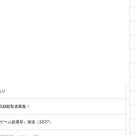
あり
」収録観覧者募集！
ーム総選挙』放送（12/27）