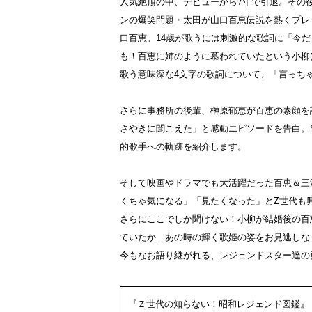
人気絶頂の中、デビューから7年で引退。その
ンの爆笑問題・太田が山口百恵伝説を熱くプレ
口百恵。14歳が歌うには刺激的な歌詞に「今
も！百恵に姉のように慕われていたという小柳
歌う意味深な4文字の歌詞について、「言っち
さらに事務所の後輩、榊原郁恵が百恵の素顔を
さやきに聞こえた」と感動エピソードを告白。
的歌手への軌跡を紹介します。
そして映画やドラマでも大活躍だった百恵＆三
くちゃ気になる」「見たくなった」とZ世代も
さらにここでしか聞けない！小柳が結婚後の百
ていたか…あの時の輝く歌姫の姿をお見逃しな
今もなお語り継がれる、レジェンドスター達の
『Ｚ世代の知らない！昭和レジェンド図鑑』