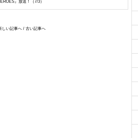
ROES』放送！（7/3）
新しい記事へ
/
古い記事へ