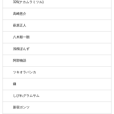
326(ナカムラミツル)
高崎悠介
萩原正人
八木順一朗
浅桜ぽんず
阿部物語
ツキオラバンカ
鎌
しびれグラムサム
新宿ガンツ