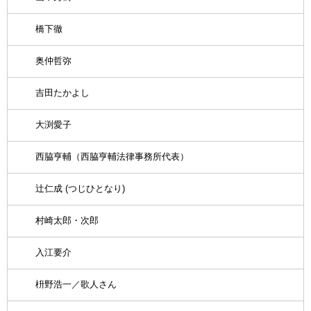
橋下徹
奥仲哲弥
吉田たかよし
大渕愛子
西脇亨輔（西脇亨輔法律事務所代表）
辻仁成 (つじひとなり)
村崎太郎・次郎
入江要介
枡野浩一／歌人さん