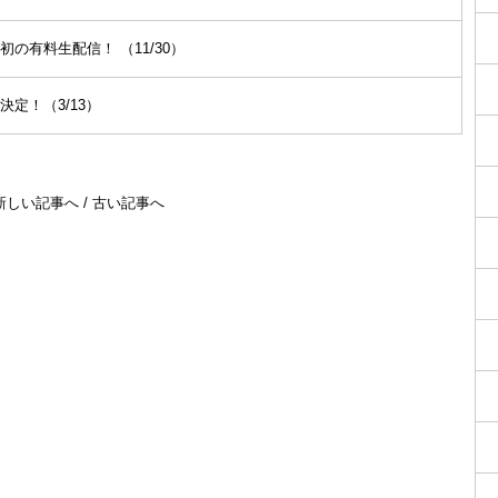
の有料生配信！ （11/30）
定！（3/13）
新しい記事へ
/
古い記事へ