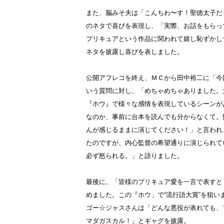
また、脳みそ夫は「こんちわ〜す！聖徳太子だ
のネタで喜びを表現し、「実際、お話をもらっ
プリキュアという作品に関われて嬉し恥ずかし
ネタを披露し喜びを表しました。
公開アフレコを終え、ＭＣから田中裕二に「今
いう質問に対し、「めちゃめちゃありました。
『ホウ』で様々な感情を表現しているシーンが
なのか、事前に台本を読んでも分からなくて。
んが感じるままに演じてください！」と言われま
たのですが、内心監督の希望通りに演じられて
必ず怒られる。」と語りました。
最後に、「皆様のプリキュア愛を一言で表すと
めました。この『ホウ」で“流行語大賞”を狙い
ゴー☆ジャスさんは「どんな悪役が表れても、
マダガスカル！」とギャグを披露。