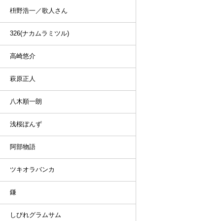
枡野浩一／歌人さん
326(ナカムラミツル)
高崎悠介
萩原正人
八木順一朗
浅桜ぽんず
阿部物語
ツキオラバンカ
鎌
しびれグラムサム