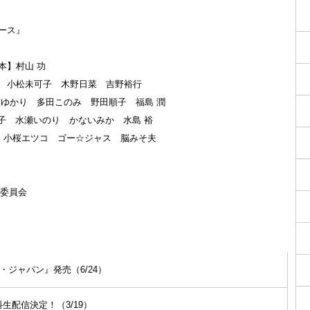
ース』
本】村山 功
 小松未可子 木野日菜 吉野裕行
村ゆかり 多田このみ 野田順子 福島 潤
な子 水瀬いのり かないみか 水島 裕
貴 小桜エツコ ゴー☆ジャス 脳みそ夫
作委員会
ジャパン』発売（6/24）
生配信決定！（3/19）