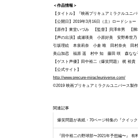
＜作品情報＞
【タイトル】『映画プリキュアミラクルユニバ
【公開日】2019年3月16日（土）ロードショー
【原作】東堂いづみ 【監督】貝澤幸男 【脚
【声の出演】成瀬瑛美 小原好美 安野希世乃
引坂理絵 本泉莉奈 小倉 唯 田村奈央 田
美山加恋 福原 遥 村中 知 藤田 咲 森な
【ゲスト声優】田中裕二（爆笑問題） 梶 裕
【公式サイト】
http://www.precure-miracleuniverse.com/
©2019 映画プリキュアミラクルユニバース製
関連記事
爆笑問題が表紙・70ページ特集の『クイック・
『田中裕二の野球部〜2021年予想編〜』 有料