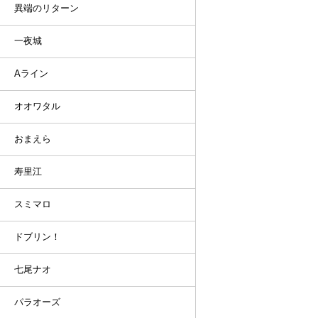
異端のリターン
一夜城
Aライン
オオワタル
おまえら
寿里江
スミマロ
ドブリン！
七尾ナオ
パラオーズ