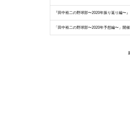
『田中裕二の野球部〜2020年振り返り編〜』初
「田中裕二の野球部〜2020年予想編〜」開催決