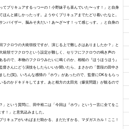
ってプリキュアするっつーの！小野妹子も喜んでいた〜っす！」と自身
てほんと嬉しかったっす。ようやくプリキュアまでたどり着いたなと。
サンバイザー、脳みそ夫だい！あ〜ざ〜す！って感じっす。」と自身の
回フクロウの大統領役ですが、演じる上で難しさはありましたか？」と
大統領でフクロウという設定が難しく、セリフにフクロウの鳴き声の
あるので、本物のフクロウみたいに鳴くのか、相槌の『ほうほうほう』
監督さんにどう演技をしたらいいか聞いたら、まさかの「普段の田中さ
した(笑)。いろんな感情の『ホウ』があったので、監督にOKをもらっ
いるのかドキドキしてます。あと相方の太田光（爆笑問題）が観るので
？」という質問に、田中裕二は「今回は『ホウ』という一言に全てをこ
ます！」と意気込みました。
プリキュアがいればまだ助かる、まだたすかる、マダガスカル！ここ！