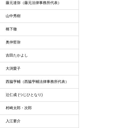
藤元達弥（藤元法律事務所代表）
山中秀樹
橋下徹
奥仲哲弥
吉田たかよし
大渕愛子
西脇亨輔（西脇亨輔法律事務所代表）
辻仁成 (つじひとなり)
村崎太郎・次郎
入江要介