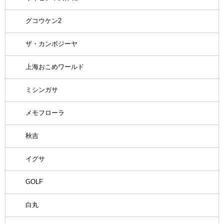
グコウケン2
ザ・カンボジーヤ
上海おこめワールド
ミシンガサ
メモフローラ
秋吉
イグサ
GOLF
白丸