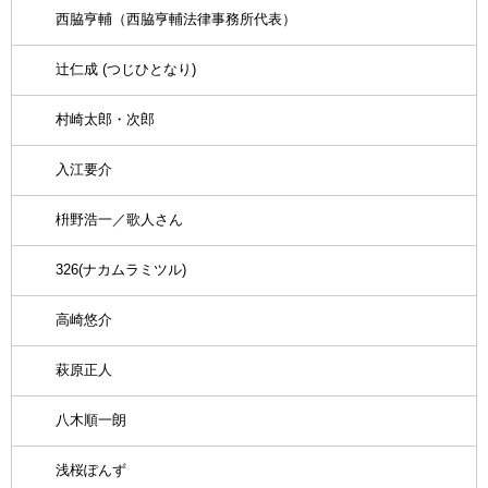
西脇亨輔（西脇亨輔法律事務所代表）
辻仁成 (つじひとなり)
村崎太郎・次郎
入江要介
枡野浩一／歌人さん
326(ナカムラミツル)
高崎悠介
萩原正人
八木順一朗
浅桜ぽんず