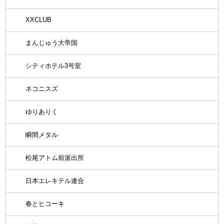
XXCLUB
まんじゅう大帝国
シティホテル3号室
ネコニスズ
ゆりありく
瞬間メタル
松尾アトム前派出所
日本エレキテル連合
春とヒコーキ