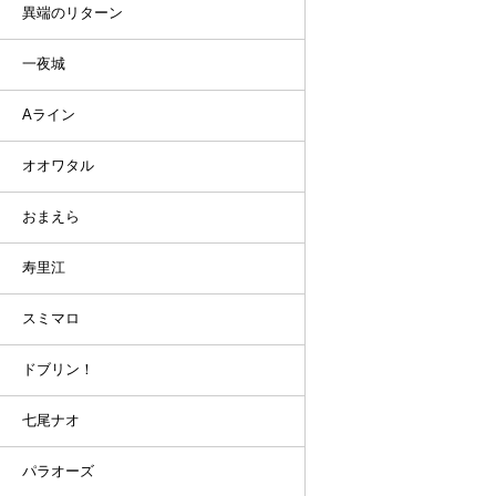
異端のリターン
一夜城
Aライン
オオワタル
おまえら
寿里江
スミマロ
ドブリン！
七尾ナオ
パラオーズ