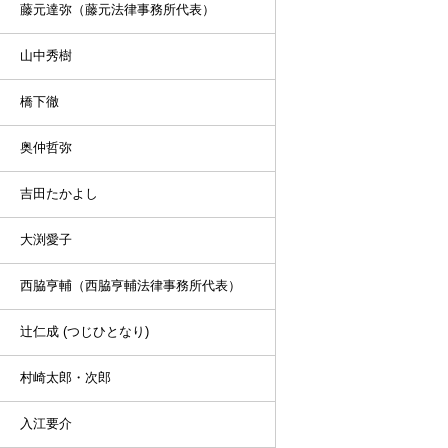
藤元達弥（藤元法律事務所代表）
山中秀樹
橋下徹
奥仲哲弥
吉田たかよし
大渕愛子
西脇亨輔（西脇亨輔法律事務所代表）
辻仁成 (つじひとなり)
村崎太郎・次郎
入江要介