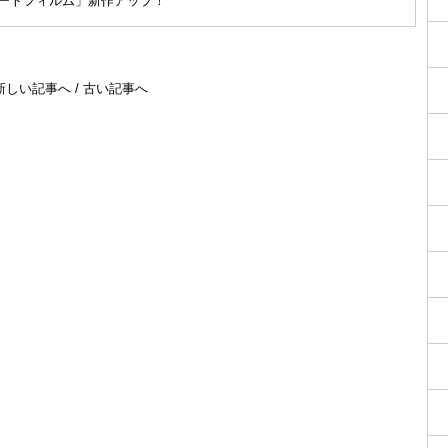
ョートフィルム」新作アップ！
新しい記事へ
/
古い記事へ