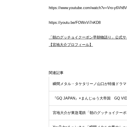
https://www.youtube.com/watch?v=Vro-y6Vh8
https://youtu.be/FOWxVi7nKD8
「朝のグッチョイクーポン早朝物語り」公式サ
【宮地大介プロフィール】
関連記事
瞬間メタル・タケタリーノ山口が特撮ドラマ
『GQ JAPAN』×まんじゅう大帝国 GQ V
宮地大介が東急電鉄「朝のグッチョイクーポ