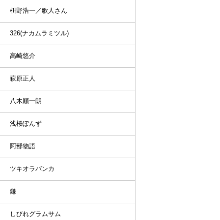
枡野浩一／歌人さん
326(ナカムラミツル)
高崎悠介
萩原正人
八木順一朗
浅桜ぽんず
阿部物語
ツキオラバンカ
鎌
しびれグラムサム