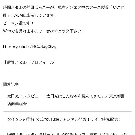
瞬間メタルの前田ばっこーが、現在オンエア中のアース製薬「やさお
酢」TV-CMに出演しています。
ピーマン役です！
Webでも見れますので、ぜひチェック下さい！
https://youtu.be/t4CwSxgC6zg
【瞬間メタル プロフィール】
関連記事
太田光インタビュー「太田光はこんな本を読んできた」／東京都書
店商業組合
タイタンの学校 公式YouTubeチャンネル開設！ライブ映像配信！
瞬間メタル・タケタリーノ山口が特撮ドラマ「鳳神ヤツルギ9」レギ