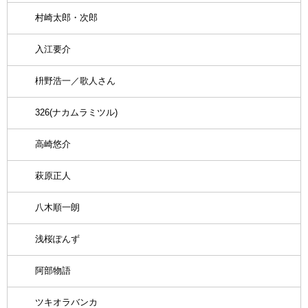
村崎太郎・次郎
入江要介
枡野浩一／歌人さん
326(ナカムラミツル)
高崎悠介
萩原正人
八木順一朗
浅桜ぽんず
阿部物語
ツキオラバンカ