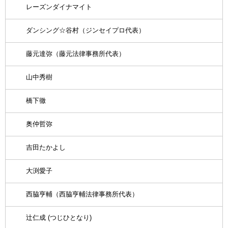
レーズンダイナマイト
ダンシング☆谷村（ジンセイプロ代表）
藤元達弥（藤元法律事務所代表）
山中秀樹
橋下徹
奥仲哲弥
吉田たかよし
大渕愛子
西脇亨輔（西脇亨輔法律事務所代表）
辻仁成 (つじひとなり)