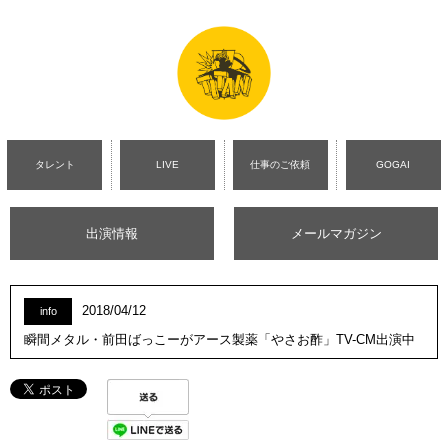
タレント
LIVE
仕事のご依頼
GOGAI
出演情報
メールマガジン
2018/04/12
info
瞬間メタル・前田ばっこーがアース製薬「やさお酢」TV-CM出演中