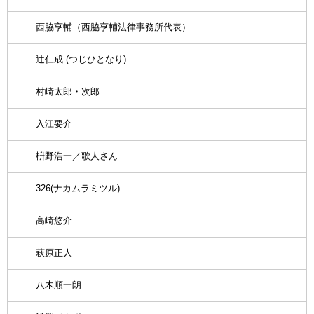
西脇亨輔（西脇亨輔法律事務所代表）
辻仁成 (つじひとなり)
村崎太郎・次郎
入江要介
枡野浩一／歌人さん
326(ナカムラミツル)
高崎悠介
萩原正人
八木順一朗