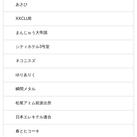
あさひ
XXCLUB
まんじゅう大帝国
シティホテル3号室
ネコニスズ
ゆりありく
瞬間メタル
松尾アトム前派出所
日本エレキテル連合
春とヒコーキ