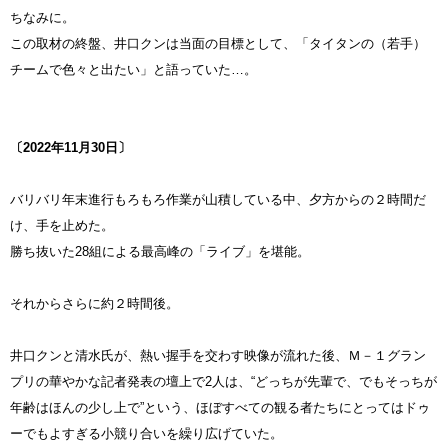
ちなみに。
この取材の終盤、井口クンは当面の目標として、「タイタンの（若手）
チームで色々と出たい」と語っていた…。
〔2022
年11月30日〕
バリバリ年末進行もろもろ作業が山積している中、夕方からの２時間だ
け、手を止めた。
勝ち抜いた28組による最高峰の「ライブ」を堪能。
それからさらに約２時間後。
井口クンと清水氏が、熱い握手を交わす映像が流れた後、Ｍ－１グラン
プリの華やかな記者発表の壇上で2人は、“どっちが先輩で、でもそっちが
年齢はほんの少し上で”という、ほぼすべての観る者たちにとってはドゥ
ーでもよすぎる小競り合いを繰り広げていた。