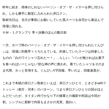
昨年に続き、得体のしれないパーソン・オブ・ザ・イヤーを押し付けら
れ、しかも勝手に殿堂に入れられた井口クン。
取材当日は、当方が事前にお願いしていた黒スーツを自宅から着込んで
現場に現れる。
※Ｍ－１グランプリ 準々決勝のほんの数日前
一方、ホープ枠のパーソン・オブ・ザ・イヤーを押し付けられたぐんぴ
ぃは、現場に到着早々うろたえている。約束していたスーツは持参した
ものの「白のワイシャツ忘れたー！」…らしい。“パンが無ければお菓子
を食べればいーじゃない”的な神の声に救われ、着ていたシャツをそのま
ま代用。ホッと安堵する。ぐんぴぃV字回復。早いのよ、回復速度が。
これまで本紙の井口クン取材といえば、井口クンひとり、ときどきwithフ
トッシー（相方・河本）のパターン。つまり井口クンひとりの回がほと
んどだったが、タイタン内でかなり下の後輩との撮影や対談は今回が
初。シンプルに新鮮で内容もまさかの充実。面白い。