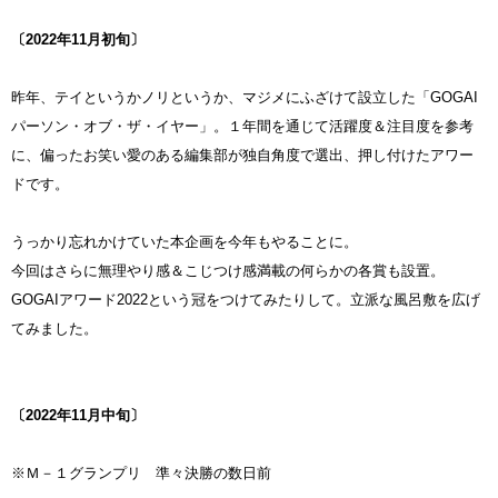
〔2022
年11月初旬〕
昨年、テイというかノリというか、マジメにふざけて設立した「GOGAI
パーソン・オブ・ザ・イヤー」。１年間を通じて活躍度＆注目度を参考
に、偏ったお笑い愛のある編集部が独自角度で選出、押し付けたアワー
ドです。
うっかり忘れかけていた本企画を今年もやることに。
今回はさらに無理やり感＆こじつけ感満載の何らかの各賞も設置。
GOGAIアワード2022という冠をつけてみたりして。立派な風呂敷を広げ
てみました。
〔2022
年11月中旬〕
※Ｍ－１グランプリ 準々決勝の数日前