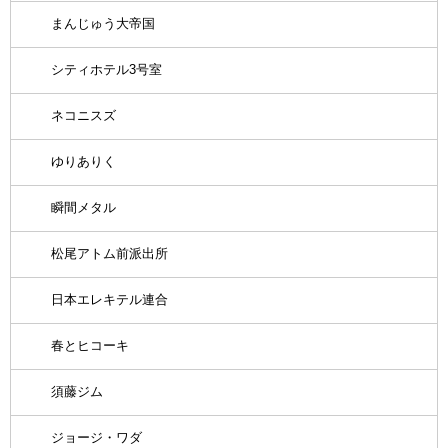
まんじゅう大帝国
シティホテル3号室
ネコニスズ
ゆりありく
瞬間メタル
松尾アトム前派出所
日本エレキテル連合
春とヒコーキ
須藤ジム
ジョージ・ワダ