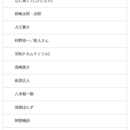
辻仁成 (つじひとなり)
村崎太郎・次郎
入江要介
枡野浩一／歌人さん
326(ナカムラミツル)
高崎悠介
萩原正人
八木順一朗
浅桜ぽんず
阿部物語