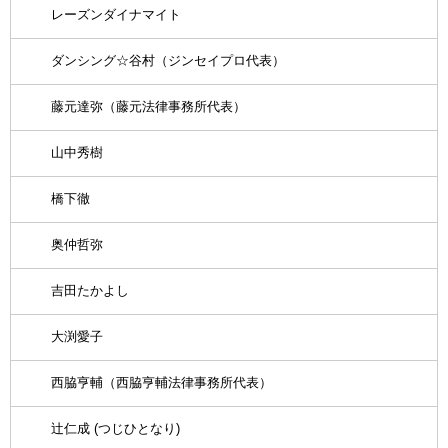
レーズンダイナマイト
ダンシング☆谷村（ジンセイプロ代表）
藤元達弥（藤元法律事務所代表）
山中秀樹
橋下徹
奥仲哲弥
吉田たかよし
大渕愛子
西脇亨輔（西脇亨輔法律事務所代表）
辻仁成 (つじひとなり)