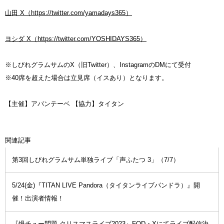
山田 X（https://twitter.com/yamadays365）
ヨシダ X（https://twitter.com/YOSHIDAYS365）
※しびれグラムサムのX（旧Twitter）、InstagramのDMにて受付
※40席を超えた場合は立見席（イスあり）となります。
【主催】アバンテーベ 【協力】タイタン
関連記事
第3回しびれグラムサム単独ライブ「声ふたつ 3」（7/7）
5/24(金)『TITAN LIVE Pandora（タイタンライブパンドラ）』開
催！出演者情報！
『爆チュー問題 クリスマスライブ2023』FOD・Xにてライブ配信決