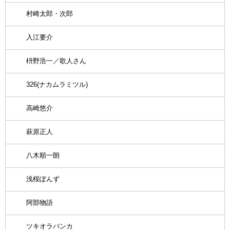
村崎太郎・次郎
入江要介
枡野浩一／歌人さん
326(ナカムラミツル)
高崎悠介
萩原正人
八木順一朗
浅桜ぽんず
阿部物語
ツキオラバンカ