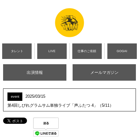
タレント
LIVE
仕事のご依頼
GOGAI
出演情報
メールマガジン
2025/03/15
event
第4回しびれグラムサム単独ライブ「声ふたつ 4」（5/11）