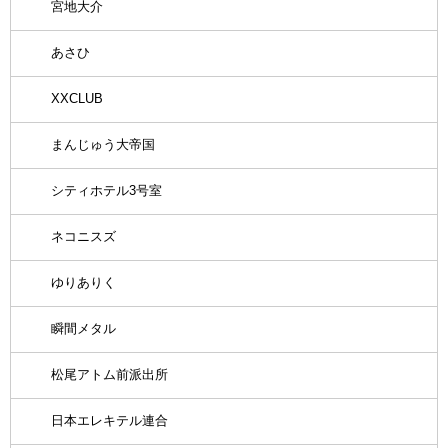
宮地大介
あさひ
XXCLUB
まんじゅう大帝国
シティホテル3号室
ネコニスズ
ゆりありく
瞬間メタル
松尾アトム前派出所
日本エレキテル連合