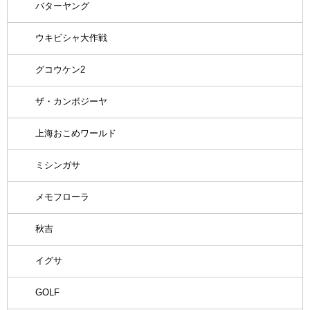
バターヤング
ウキビシャ大作戦
グコウケン2
ザ・カンボジーヤ
上海おこめワールド
ミシンガサ
メモフローラ
秋吉
イグサ
GOLF