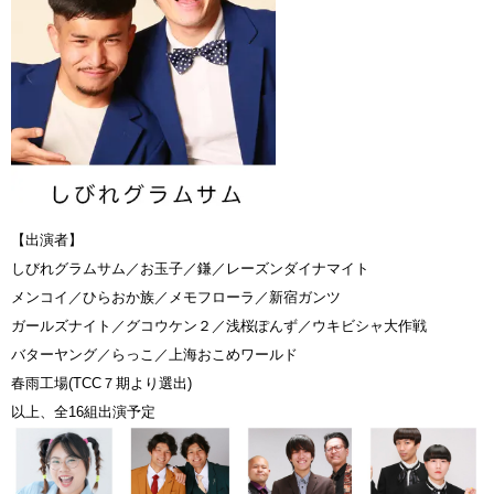
【出演者】
しびれグラムサム／お玉子／鎌／レーズンダイナマイト
メンコイ／ひらおか族／メモフローラ／新宿ガンツ
ガールズナイト／グコウケン２／浅桜ぽんず／ウキビシャ大作戦
バターヤング／らっこ／上海おこめワールド
春雨工場(TCC７期より選出)
以上、全16組出演予定