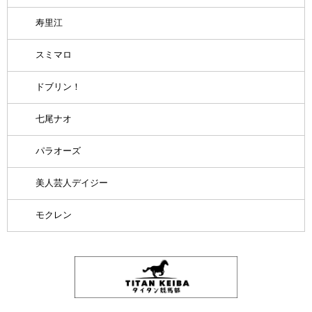
寿里江
スミマロ
ドブリン！
七尾ナオ
パラオーズ
美人芸人デイジー
モクレン