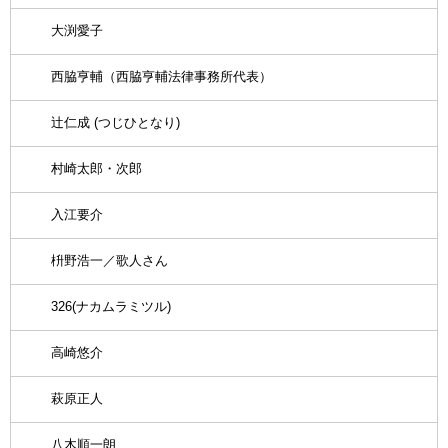
大渕愛子
西脇亨輔（西脇亨輔法律事務所代表）
辻仁成 (つじひとなり)
村崎太郎・次郎
入江要介
枡野浩一／歌人さん
326(ナカムラミツル)
高崎悠介
萩原正人
八木順一朗