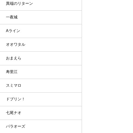
異端のリターン
一夜城
Aライン
オオワタル
おまえら
寿里江
スミマロ
ドブリン！
七尾ナオ
パラオーズ