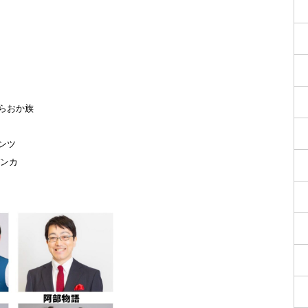
らおか族
ンツ
バンカ