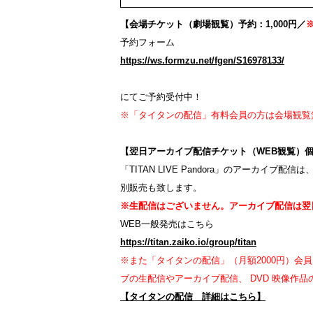
【会場チケット（劇場観覧）予約：1,000円／
予約フォーム
https://ws.formzu.net/fgen/S16978133/
にてご予約受付中！
※「タイタンの配信」有料会員の方は会場観覧
【翌日アーカイブ配信チケット（WEB観覧）個別
「TITAN LIVE Pandora」のアーカ
別販売も致します。
※生配信はございません。アーカイブ配信は翌日
WEB一般発売はこちら
https://titan.zaiko.io/group/titan
※また「タイタンの配信」（月額2000円）会員にな
ブの生配信やアーカイブ配信、 DVD 映像作
【タイタンの配信 詳細はこちら】