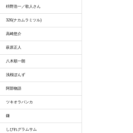
枡野浩一／歌人さん
326(ナカムラミツル)
高崎悠介
萩原正人
八木順一朗
浅桜ぽんず
阿部物語
ツキオラバンカ
鎌
しびれグラムサム