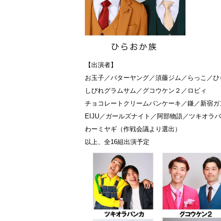
【出演者】
お玉子／バターヤング／須藤ジム／らっこ／ひ
しびれグラムサム／グコウケン２／ロビィ
チョコレートクリームパンケーキ／鎌／新宿ガ
EIJU／ガールズナイト／阿部物語／ツキオラ
わーミヤギ（作戦会議より選出）
以上、全16組出演予定