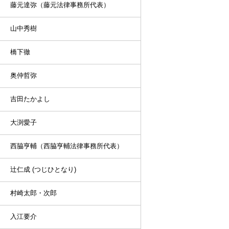
藤元達弥（藤元法律事務所代表）
山中秀樹
橋下徹
奥仲哲弥
吉田たかよし
大渕愛子
西脇亨輔（西脇亨輔法律事務所代表）
辻仁成 (つじひとなり)
村崎太郎・次郎
入江要介