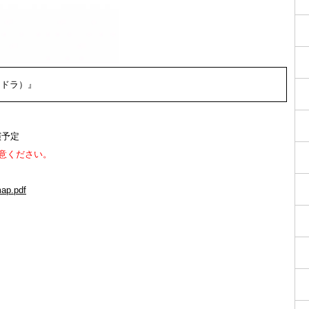
パンドラ）』
演予定
意ください。
map.pdf