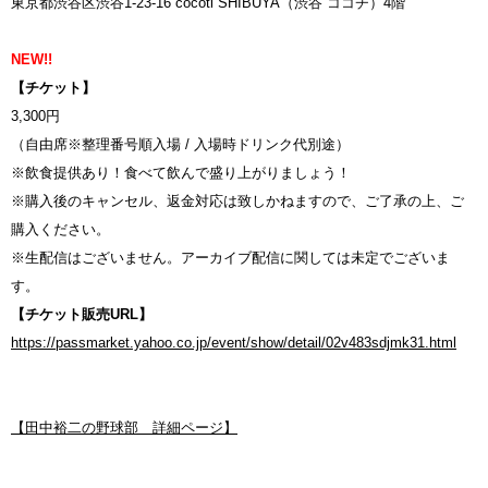
東京都渋谷区渋谷1-23-16 cocoti SHIBUYA（渋谷 ココチ）4階
NEW!!
【チケット】
3,300円
（自由席※整理番号順入場 / 入場時ドリンク代別途）
※飲食提供あり！食べて飲んで盛り上がりましょう！
※購入後のキャンセル、返金対応は致しかねますので、ご了承の上、ご
購入ください。
※生配信はございません。アーカイブ配信に関しては未定でございま
す。
【チケット販売URL】
https://passmarket.yahoo.co.jp/event/show/detail/02v483sdjmk31.html
【田中裕二の野球部 詳細ページ】