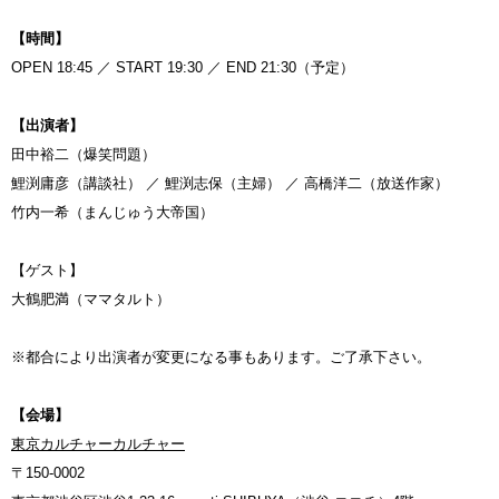
【時間】
OPEN 18:45 ／ START 19:30 ／ END 21:30（予定）
【出演者】
田中裕二（爆笑問題）
鯉渕庸彦（講談社） ／ 鯉渕志保（主婦） ／ 高橋洋二（放送作家）
竹内一希（まんじゅう大帝国）
【ゲスト】
大鶴肥満（ママタルト）
※都合により出演者が変更になる事もあります。ご了承下さい。
【会場】
東京カルチャーカルチャー
〒150-0002