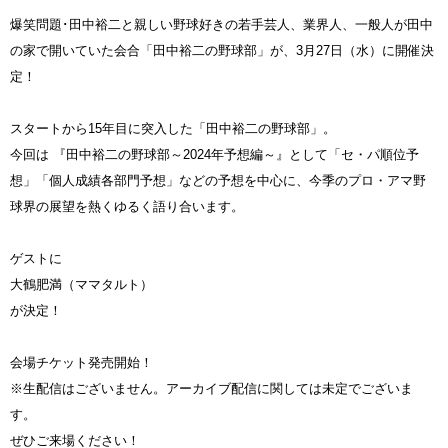
爆笑問題･田中裕二と親しい野球好きの若手芸人、業界人、一般人が田中
の家で開いていた会合「田中裕二の野球部」が、3月27日（水）に開催決
定！
スタートから15年目に突入した「田中裕二の野球部」。
今回は 『田中裕二の野球部～2024年予想編～』として「セ・パ順位予
想」「個人成績各部門予想」などの予想を中心に、今季のプロ・アマ野
球界の展望を熱くゆるく語り合います。
ゲストに
大鶴肥満（ママタルト）
が決定！
会場チケット発売開始！
※生配信はございません。アーカイブ配信に関しては未定でございま
す。
ぜひご来場ください！