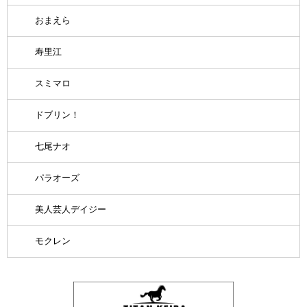
おまえら
寿里江
スミマロ
ドブリン！
七尾ナオ
パラオーズ
美人芸人デイジー
モクレン