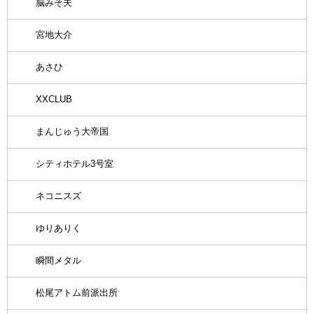
脳みそ夫
宮地大介
あさひ
XXCLUB
まんじゅう大帝国
シティホテル3号室
ネコニスズ
ゆりありく
瞬間メタル
松尾アトム前派出所