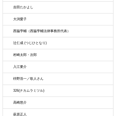
吉田たかよし
大渕愛子
西脇亨輔（西脇亨輔法律事務所代表）
辻仁成 (つじひとなり)
村崎太郎・次郎
入江要介
枡野浩一／歌人さん
326(ナカムラミツル)
高崎悠介
萩原正人