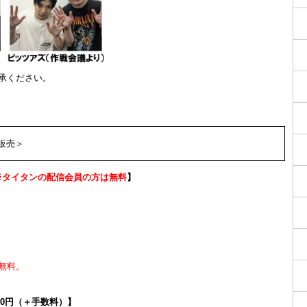
承ください。
販売＞
※タイタンの配信会員の方は無料
】
無料。
00円（＋手数料）】