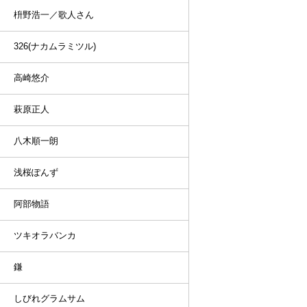
枡野浩一／歌人さん
326(ナカムラミツル)
高崎悠介
萩原正人
八木順一朗
浅桜ぽんず
阿部物語
ツキオラバンカ
鎌
しびれグラムサム