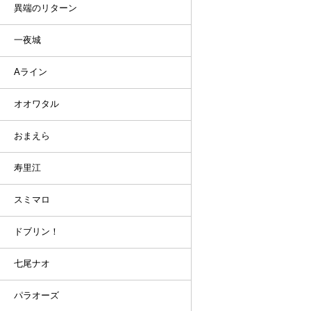
異端のリターン
一夜城
Aライン
オオワタル
おまえら
寿里江
スミマロ
ドブリン！
七尾ナオ
パラオーズ