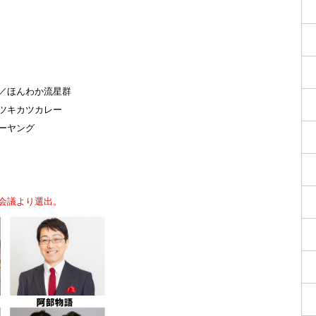
／ほんわか流星群
ツキカツカレー
ーヤング
会議より選出。