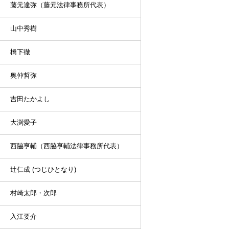
藤元達弥（藤元法律事務所代表）
山中秀樹
橋下徹
奥仲哲弥
吉田たかよし
大渕愛子
西脇亨輔（西脇亨輔法律事務所代表）
辻仁成 (つじひとなり)
村崎太郎・次郎
入江要介