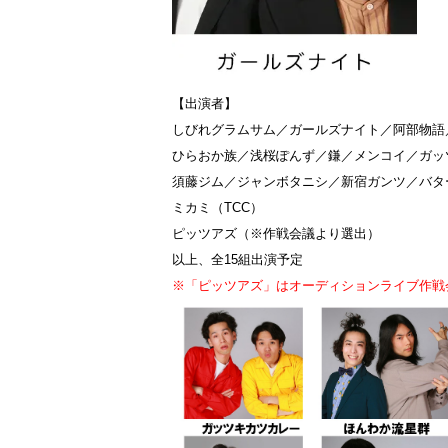
【出演者】
しびれグラムサム／ガールズナイト／阿部物語
ひらおか族／浅桜ぽんず／鎌／メンコイ／ガッ
須藤ジム／ジャンボタニシ／新宿ガンツ／バタ
ミカミ（TCC）
ピッツアズ（※作戦会議より選出）
以上、全15組出演予定
※「ピッツアズ」はオーディションライブ作戦