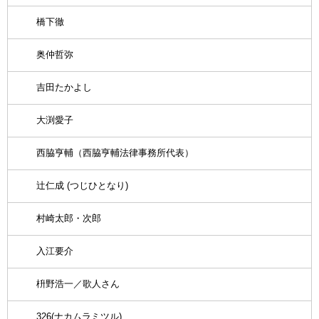
橋下徹
奥仲哲弥
吉田たかよし
大渕愛子
西脇亨輔（西脇亨輔法律事務所代表）
辻仁成 (つじひとなり)
村崎太郎・次郎
入江要介
枡野浩一／歌人さん
326(ナカムラミツル)