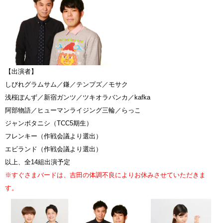
【出演者】
しびれグラムサム／鎌／テンプズ／モサク
浅桜ぽんず／新宿ガンツ／ツキオラバンカ／kafka
阿部物語／ヒューマンライジング三輪／らっこ
ジャンボタニシ（TCC5期生）
フレンキー（作戦会議より選出）
エビランド（作戦会議より選出）
以上、全14組出演予定
※すぐさまバードは、吉田の体調不良によりお休みさせていただきま
す。