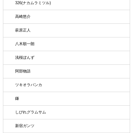
326(ナカムラミツル)
高崎悠介
萩原正人
八木順一朗
浅桜ぽんず
阿部物語
ツキオラバンカ
鎌
しびれグラムサム
新宿ガンツ