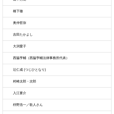
橋下徹
奥仲哲弥
吉田たかよし
大渕愛子
西脇亨輔（西脇亨輔法律事務所代表）
辻仁成 (つじひとなり)
村崎太郎・次郎
入江要介
枡野浩一／歌人さん