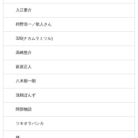
入江要介
枡野浩一／歌人さん
326(ナカムラミツル)
高崎悠介
萩原正人
八木順一朗
浅桜ぽんず
阿部物語
ツキオラバンカ
鎌