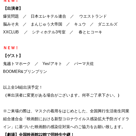
ＮＥＷ！
【出演者】
爆笑問題 ／ 日本エレキテル連合 ／ ウエストランド
脳みそ夫 ／ まんじゅう大帝国 ／ キュウ ／ ダニエルズ
XXCLUB ／ シティホテル3号室 ／ 春とヒコーキ
ＮＥＷ！
【ゲスト】
鬼越トマホーク ／ Yes!アキト ／ パーマ大佐
BOOMER&プリンプリン
以上全14組出演予定！
（
※
出演者に変更がある場合がございます。何卒ご了承下さい。
）
※ご来場の際は、マスクの着用をはじめとした、
全国興行生活衛生同業
組合連合会「映画館における新型コロナウイルス感染拡大予防ガイドラ
イン」
に基づいた映画館の感染症対策へのご協力をお願い致します。
【劇場】全国映画館22館で同時生中継！