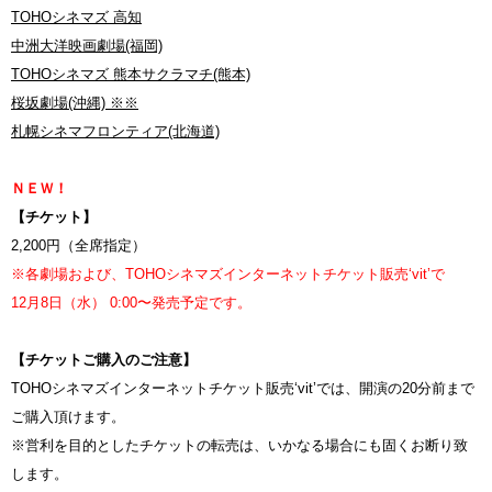
TOHOシネマズ 高知
中洲大洋映画劇場(福岡)
TOHOシネマズ 熊本サクラマチ(熊本)
桜坂劇場(沖縄) ※※
札幌シネマフロンティア(北海道)
ＮＥＷ！
【チケット】
2,200円（全席指定）
※各劇場および、TOHOシネマズインターネットチケット販売‘vit’で
12月8日（水） 0:00〜発売予定です。
【チケットご購入のご注意】
TOHOシネマズインターネットチケット販売‘vit’では、開演の20分前まで
ご購入頂けます。
※営利を目的としたチケットの転売は、いかなる場合にも固くお断り致
します。