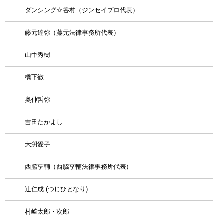
ダンシング☆谷村（ジンセイプロ代表）
藤元達弥（藤元法律事務所代表）
山中秀樹
橋下徹
奥仲哲弥
吉田たかよし
大渕愛子
西脇亨輔（西脇亨輔法律事務所代表）
辻仁成 (つじひとなり)
村崎太郎・次郎