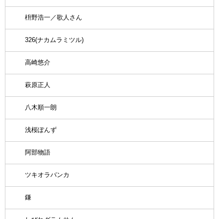
枡野浩一／歌人さん
326(ナカムラミツル)
高崎悠介
萩原正人
八木順一朗
浅桜ぽんず
阿部物語
ツキオラバンカ
鎌