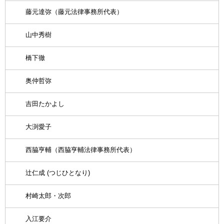
藤元達弥（藤元法律事務所代表）
山中秀樹
橋下徹
奥仲哲弥
吉田たかよし
大渕愛子
西脇亨輔（西脇亨輔法律事務所代表）
辻仁成 (つじひとなり)
村崎太郎・次郎
入江要介