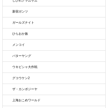
しびれグラムサム
新宿ガンツ
ガールズナイト
ひらおか族
メンコイ
バターヤング
ウキビシャ大作戦
グコウケン2
ザ・カンボジーヤ
上海おこめワールド