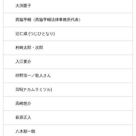
大渕愛子
西脇亨輔（西脇亨輔法律事務所代表）
辻仁成 (つじひとなり)
村崎太郎・次郎
入江要介
枡野浩一／歌人さん
326(ナカムラミツル)
高崎悠介
萩原正人
八木順一朗