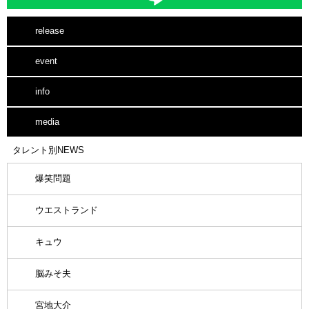
release
event
info
media
タレント別NEWS
爆笑問題
ウエストランド
キュウ
脳みそ夫
宮地大介