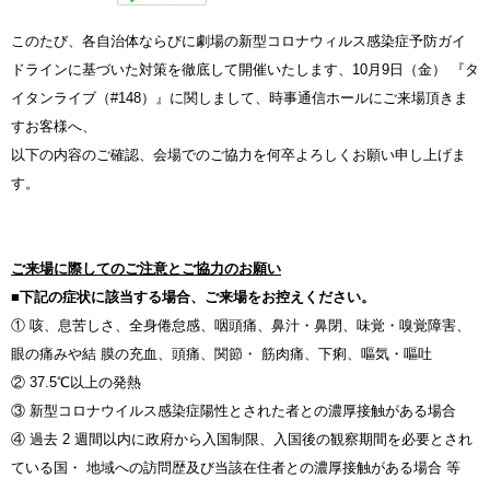
このたび、各自治体ならびに劇場の新型コロナウィルス感染症予防ガイ
ドラインに基づいた対策を徹底して開催いたします、10月9日（金） 『タ
イタンライブ（#148）』に関しまして、時事通信ホールにご来場頂きま
すお客様へ、
以下の内容のご確認、会場でのご協力を何卒よろしくお願い申し上げま
す。
ご来場に際してのご注意とご協力のお願い
■
下記の症状に該当する場合、ご来場をお控えください。
① 咳、息苦しさ、全⾝倦怠感、咽頭痛、⿐汁・⿐閉、味覚・嗅覚障害、
眼の痛みや結 膜の充⾎、頭痛、関節・ 筋⾁痛、下痢、嘔気・嘔吐
② 37.5℃以上の発熱
③ 新型コロナウイルス感染症陽性とされた者との濃厚接触がある場合
④ 過去 2 週間以内に政府から入国制限、入国後の観察期間を必要とされ
ている国・ 地域への訪問歴及び当該在住者との濃厚接触がある場合 等