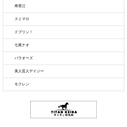
寿里江
スミマロ
ドブリン！
七尾ナオ
パラオーズ
美人芸人デイジー
モクレン