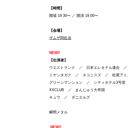
【時間】
開場 18:30〜 ／ 開演 19:00〜
【会場】
ザムザ阿佐谷
NEW!!
【出演者】
ウエストランド ／ 日本エレキテル連合 ／
ミヤシタガク ／ ネコニスズ ／ 松尾アト
グリーンマンション ／ シティホテル3号室
XXCLUB ／ まんじゅう大帝国
キュウ ／ ダニエルズ
瞬間メタル
NEW!!