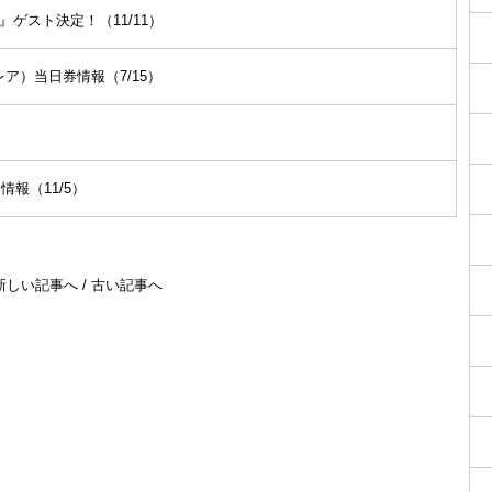
ル！』ゲスト決定！（11/11）
ブレア）当日券情報（7/15）
）
加情報（11/5）
新しい記事へ
/
古い記事へ