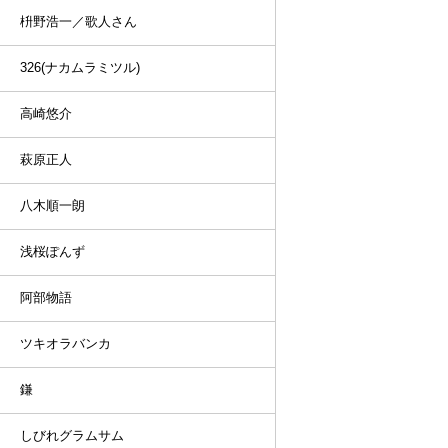
枡野浩一／歌人さん
326(ナカムラミツル)
高崎悠介
萩原正人
八木順一朗
浅桜ぽんず
阿部物語
ツキオラバンカ
鎌
しびれグラムサム