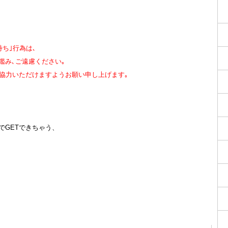
ち｣行為は､
鑑み､ご遠慮ください｡
ご協力いただけますようお願い申し上げます｡
でGETできちゃう、