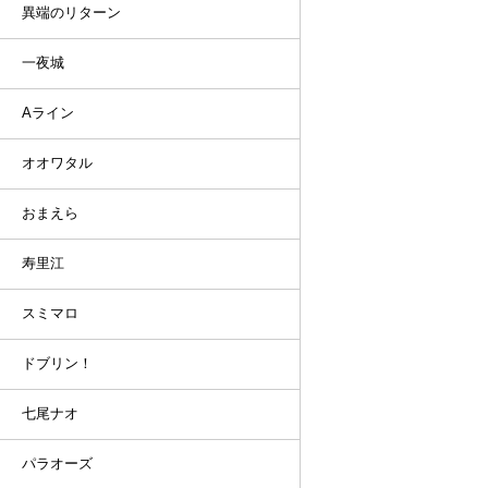
異端のリターン
一夜城
Aライン
オオワタル
おまえら
寿里江
スミマロ
ドブリン！
七尾ナオ
パラオーズ