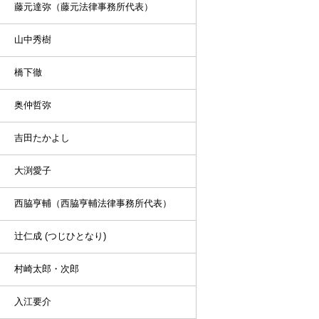
藤元達弥（藤元法律事務所代表）
山中秀樹
橋下徹
奥仲哲弥
吉田たかよし
大渕愛子
西脇亨輔（西脇亨輔法律事務所代表）
辻仁成 (つじひとなり)
村崎太郎・次郎
入江要介