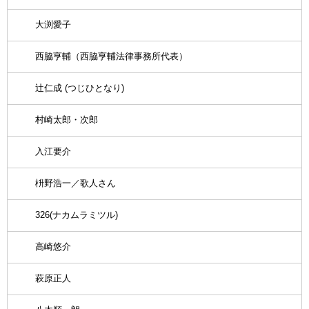
大渕愛子
西脇亨輔（西脇亨輔法律事務所代表）
辻仁成 (つじひとなり)
村崎太郎・次郎
入江要介
枡野浩一／歌人さん
326(ナカムラミツル)
高崎悠介
萩原正人