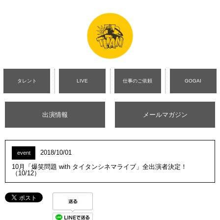
タレント
LIVE
仕事のご依頼
GOGAI
出演情報
メールマガジン
2018/10/01
event
10月「爆笑問題 with タイタンシネマライブ」全出演者決定！
（10/12）