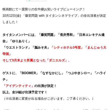
映画館にて一度限りの生中継お笑いライブビューイング！
10月12日(金) 「爆笑問題 with タイタンシネマライブ」の全出演者が決定
しました！
タイタンメンバーには、
「爆笑問題」「
長井秀和
」「日本エレキテル連
合」「ゆりありく」
「ウエストランド」
「脳みそ夫」
「シティホテル3号室」
「まんじゅう大
帝国」
そして9月末より所属となった
「ダニエルズ」、
ゲストに、
「BOOMER」「なすなかにし」「つぶやきシロー」
「ハライ
チ」
「アイデンティティ」
の出演が決定！
以上、全14組が出演予定です！
（※出演者に変更が出る場合がございます。ご了承ください。）