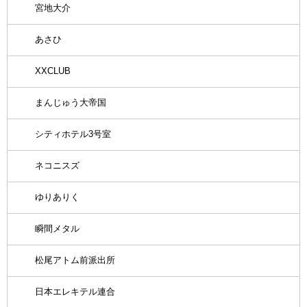
宮地大介
あさひ
XXCLUB
まんじゅう大帝国
シティホテル3号室
ネコニスズ
ゆりありく
瞬間メタル
松尾アトム前派出所
日本エレキテル連合