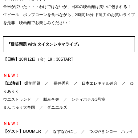
全米が泣いた・・・わけではないが、日本の映画館は笑いに包まれる！
生ビール、ポップコーンを食べながら、2時間15分 ド迫力のお笑いライブ
を是非、映画館でお楽しみください！
『爆笑問題 with タイタンシネマライブ』
【日時】
10月12日（金）19：30START
ＮＥＷ！
【出演者】
爆笑問題 ／ 長井秀和
／ 日本エレキテル連合 ／ ゆ
りありく
ウエストランド ／ 脳みそ夫 ／ シティホテル3号室
まんじゅう大帝国 ／ ダニエルズ
ＮＥＷ！
【ゲスト】
BOOMER ／ なすなかにし ／ つぶやきシロー ハライ