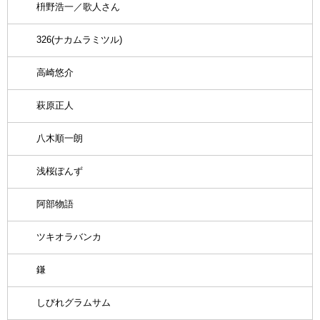
枡野浩一／歌人さん
326(ナカムラミツル)
高崎悠介
萩原正人
八木順一朗
浅桜ぽんず
阿部物語
ツキオラバンカ
鎌
しびれグラムサム