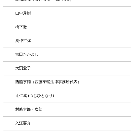
山中秀樹
橋下徹
奥仲哲弥
吉田たかよし
大渕愛子
西脇亨輔（西脇亨輔法律事務所代表）
辻仁成 (つじひとなり)
村崎太郎・次郎
入江要介