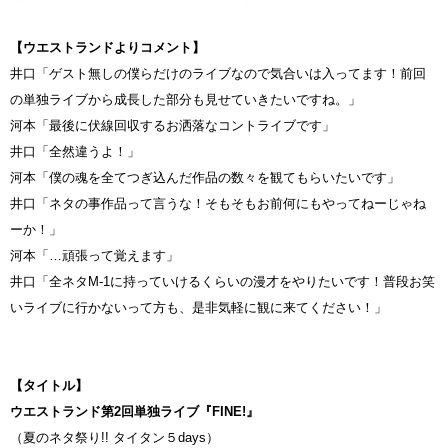
【
ウエストランドよりコメント】
井口「ゲスト無しの僕らだけのライブなので気合いは入ってます！前回
の単独ライブから成長した部分も見せていきたいですね。」
河本「最後に伏線回収するお洒落なコントライブです」
井口「全然違うよ！」
河本「僕の魂を全てつぎ込んだ作品の数々を観てもらいたいです」
井口「ネタの事作品って言うな！そもそもお前何にもやってねーじゃね
ーか！」
河本「…頑張って覚えます」
井口「全ネタM-1に持っていけるくらいの漫才をやりたいです！普段お笑
いライブに行かないって方も、是非気軽に観に来てください！」
【タイトル】
ウエストランド第2回単独ライブ『FINE!』
（夏のネタ祭り!! タイタン５days）