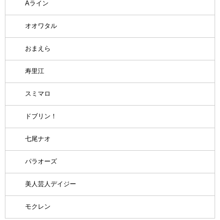
Aライン
オオワタル
おまえら
寿里江
スミマロ
ドブリン！
七尾ナオ
パラオーズ
美人芸人デイジー
モクレン