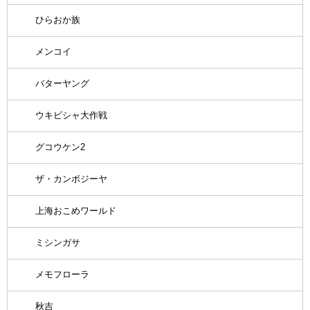
ひらおか族
メンコイ
バターヤング
ウキビシャ大作戦
グコウケン2
ザ・カンボジーヤ
上海おこめワールド
ミシンガサ
メモフローラ
秋吉