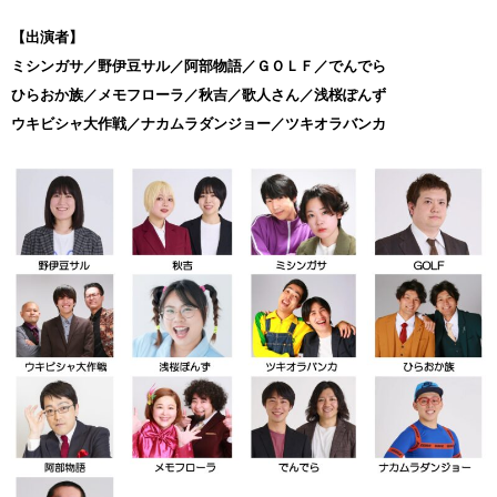
【出演者】
ミシンガサ／野伊豆サル／阿部物語／ＧＯＬＦ／でんでら
ひらおか族／メモフローラ／秋吉／歌人さん／浅桜ぽんず
ウキビシャ大作戦／ナカムラダンジョー／ツキオラバンカ