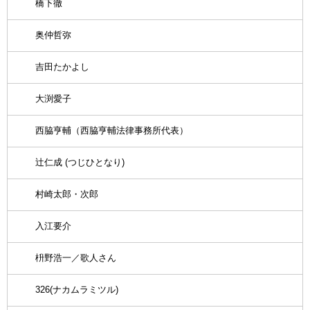
橋下徹
奥仲哲弥
吉田たかよし
大渕愛子
西脇亨輔（西脇亨輔法律事務所代表）
辻仁成 (つじひとなり)
村崎太郎・次郎
入江要介
枡野浩一／歌人さん
326(ナカムラミツル)