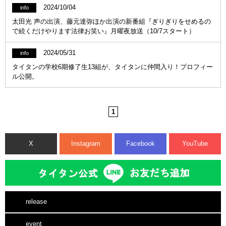
2024/10/04
info
太田光 声の出演、藤元達弥ほか出演の新番組『ぎりぎりをせめるの
で続くだけやります法律お笑い』月曜夜放送（10/7スタート）
2024/05/31
info
タイタンの学校6期修了生13組が、タイタンに仲間入り！プロフィー
ル公開。
1
X
Instagram
Facebook
YouTube
release
event