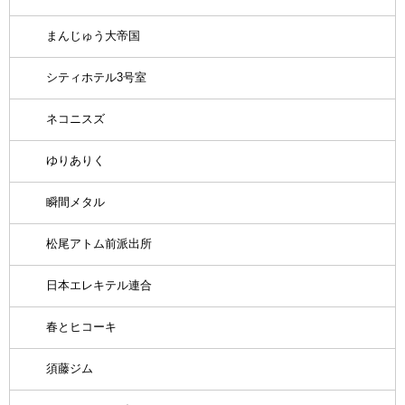
まんじゅう大帝国
シティホテル3号室
ネコニスズ
ゆりありく
瞬間メタル
松尾アトム前派出所
日本エレキテル連合
春とヒコーキ
須藤ジム