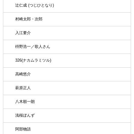
辻仁成 (つじひとなり)
村崎太郎・次郎
入江要介
枡野浩一／歌人さん
326(ナカムラミツル)
高崎悠介
萩原正人
八木順一朗
浅桜ぽんず
阿部物語