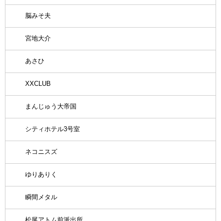
脳みそ夫
宮地大介
あさひ
XXCLUB
まんじゅう大帝国
シティホテル3号室
ネコニスズ
ゆりありく
瞬間メタル
松尾アトム前派出所