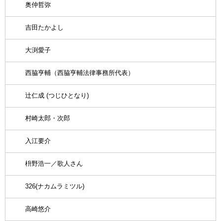
奥仲哲弥
吉田たかよし
大渕愛子
西脇亨輔（西脇亨輔法律事務所代表）
辻仁成 (つじひとなり)
村崎太郎・次郎
入江要介
枡野浩一／歌人さん
326(ナカムラミツル)
高崎悠介