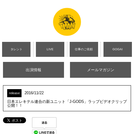
タレント
LIVE
仕事のご依頼
GOGAI
出演情報
メールマガジン
2016/11/22
release
日本エレキテル連合の新ユニット「J-GODS」ラップビデオクリップ
公開！！