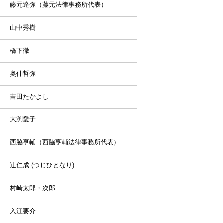
藤元達弥（藤元法律事務所代表）
山中秀樹
橋下徹
奥仲哲弥
吉田たかよし
大渕愛子
西脇亨輔（西脇亨輔法律事務所代表）
辻仁成 (つじひとなり)
村崎太郎・次郎
入江要介