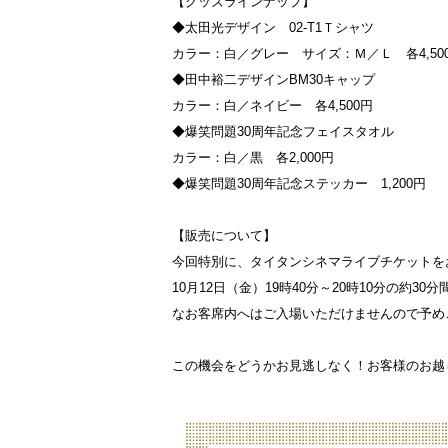
【グッズラインナップ】
◆太田光デザイン 02-T1Ｔシャツ
カラー：白／グレー サイズ：Ｍ／Ｌ 各4,50
◆田中裕二デザインBM30キャップ
カラー：白／ネイビー 各4,500円
◆爆笑問題30周年記念フェイスタオル
カラー：白／黒 各2,000円
◆爆笑問題30周年記念ステッカー 1,200円
【販売について】
今回特別に、タイタンシネマライブチケットを
10月12日（金）19時40分～20時10分の約
なお客席内へはご入場いただけませんので予め
この機会をどうかお見逃しなく！お客様のお越