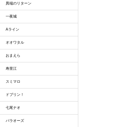
異端のリターン
一夜城
Aライン
オオワタル
おまえら
寿里江
スミマロ
ドブリン！
七尾ナオ
パラオーズ