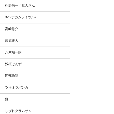
枡野浩一／歌人さん
326(ナカムラミツル)
高崎悠介
萩原正人
八木順一朗
浅桜ぽんず
阿部物語
ツキオラバンカ
鎌
しびれグラムサム