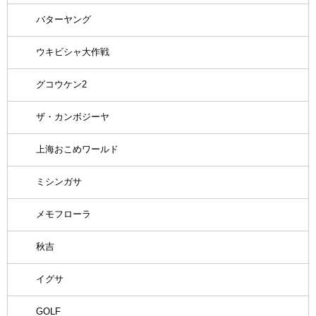
バターヤング
ウキビシャ大作戦
グコウケン2
ザ・カンボジーヤ
上海おこめワールド
ミシンガサ
メモフローラ
秋吉
イグサ
GOLF