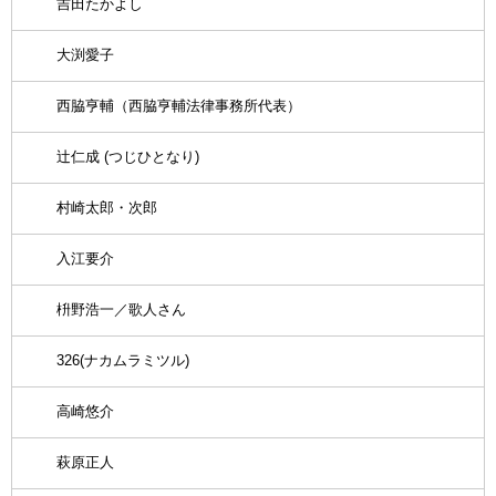
吉田たかよし
大渕愛子
西脇亨輔（西脇亨輔法律事務所代表）
辻仁成 (つじひとなり)
村崎太郎・次郎
入江要介
枡野浩一／歌人さん
326(ナカムラミツル)
高崎悠介
萩原正人