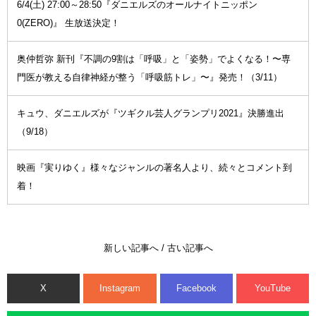
6/4(土) 27:00～28:50『ダニエルズのオールナイトニッポン
0(ZERO)』 生放送決定！
奥仲哲弥 新刊『不調の9割は「呼吸」と「姿勢」でよくなる！〜専
門医が教える自律神経が整う「呼吸筋トレ」〜』発売！（3/11）
キュウ、ダニエルズが『ツギクル芸人グランプリ2021』決勝進出
（9/18）
映画『実りゆく』様々なジャンルの著名人より、続々とコメント到
着！
新しい記事へ
/
古い記事へ
X
Instagram
Facebook
YouTube