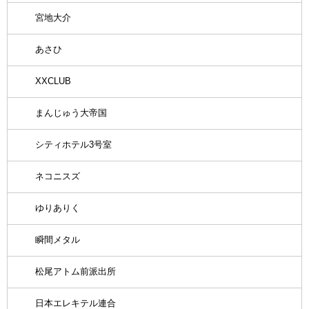
宮地大介
あさひ
XXCLUB
まんじゅう大帝国
シティホテル3号室
ネコニスズ
ゆりありく
瞬間メタル
松尾アトム前派出所
日本エレキテル連合