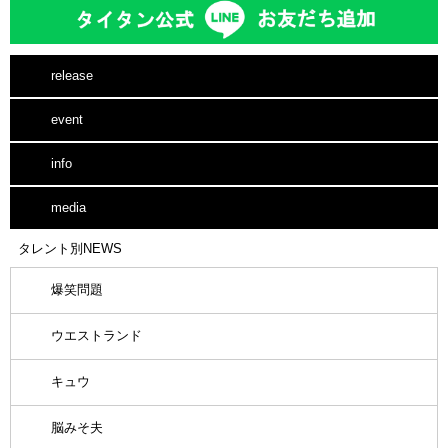
release
event
info
media
タレント別NEWS
爆笑問題
ウエストランド
キュウ
脳みそ夫